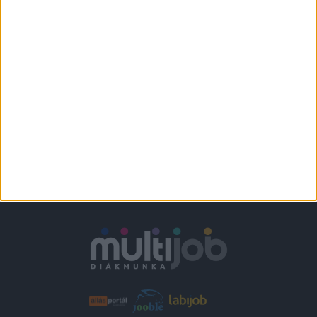
Várpalota
+
1.860-2.418,-Ft/
További helyszíneken
óra
is!