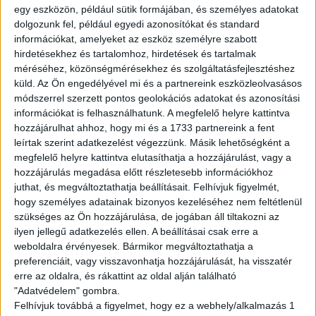
English version
egy eszközön, például sütik formájában, és személyes adatokat
dolgozunk fel, például egyedi azonosítókat és standard
Are you looking for a flexible job? We got you!
információkat, amelyeket az eszköz személyre szabott
hirdetésekhez és tartalomhoz, hirdetések és tartalmak
Join to the WOLT couriers’ team and work whenever
méréséhez, közönségmérésekhez és szolgáltatásfejlesztéshez
you want to! Ride your bike,hop on your rollerskate and
küld.
Az Ön engedélyével mi és a partnereink eszközleolvasásos
pickup the orders!
módszerrel szerzett pontos geolokációs adatokat és azonosítási
információkat is felhasználhatunk. A megfelelő helyre kattintva
Tasks:
hozzájárulhat ahhoz, hogy mi és a 1733 partnereink a fent
leírtak szerint adatkezelést végezzünk. Másik lehetőségként a
Deliver the orders
megfelelő helyre kattintva elutasíthatja a hozzájárulást, vagy a
hozzájárulás megadása előtt részletesebb információkhoz
Requirements:
juthat, és megváltoztathatja beállításait.
Felhívjuk figyelmét,
Full-time student legal relationship
hogy személyes adatainak bizonyos kezeléséhez nem feltétlenül
Own vehicle
szükséges az Ön hozzájárulása, de jogában áll tiltakozni az
Costumer-friendly attitude
ilyen jellegű adatkezelés ellen. A beállításai csak erre a
Basic Hungarian knowledge
weboldalra érvényesek. Bármikor megváltoztathatja a
preferenciáit, vagy visszavonhatja hozzájárulását, ha visszatér
Avarage available hourly wage:
erre az oldalra, és rákattint az oldal alján található
"Adatvédelem" gombra.
gross 2.022-5.482,- HUF/hour (informative)
Felhívjuk továbbá a figyelmet, hogy ez a webhely/alkalmazás 1