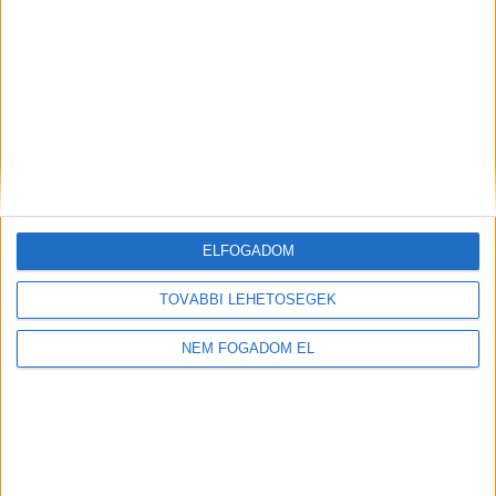
WOLT FUTÁR
Balatonfüred
+
1.856,- Ft/
További
órától
helyszíneken is!
ELFOGADOM
TOVÁBBIAK
TOVÁBBI LEHETŐSÉGEK
NEM FOGADOM EL
A MUNKA FELTÉTELEI
ALAPFELTÉTEL: