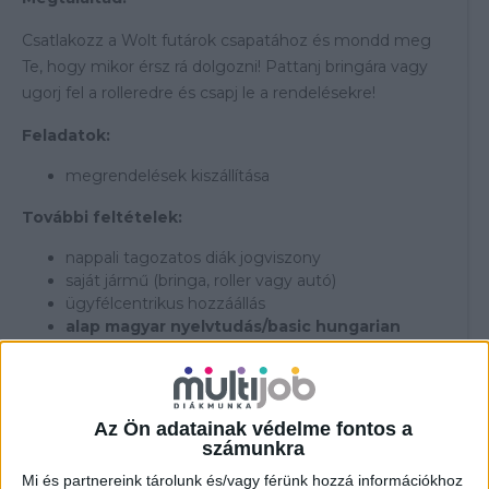
Csatlakozz a Wolt futárok csapatához és mondd meg
Te, hogy mikor érsz rá dolgozni! Pattanj bringára vagy
ugorj fel a rolleredre és csapj le a rendelésekre!
Feladatok:
megrendelések kiszállítása
További feltételek:
nappali tagozatos diák jogviszony
saját jármű (bringa, roller vagy autó)
ügyfélcentrikus hozzáállás
alap magyar nyelvtudás/basic hungarian
knowledge
Átlagosan elérhető órabér:
Az Ön adatainak védelme fontos a
br. 2.022-5.482,- Ft/óra (tájékoztató jellegű)
számunkra
---------------------------------
Mi és partnereink tárolunk és/vagy férünk hozzá információkhoz