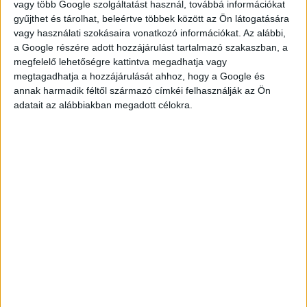
vagy több Google szolgáltatást használ, továbbá információkat
gyűjthet és tárolhat, beleértve többek között az Ön látogatására
vagy használati szokásaira vonatkozó információkat. Az alábbi,
a Google részére adott hozzájárulást tartalmazó szakaszban, a
JELENTKEZÉS
megfelelő lehetőségre kattintva megadhatja vagy
megtagadhatja a hozzájárulását ahhoz, hogy a Google és
annak harmadik féltől származó címkéi felhasználják az Ön
adatait az alábbiakban megadott célokra.
KÉRDÉSED VAN?
KERESD
KOLLÉGÁNKAT!
FÜLÖP ADRIENN
fulop.adrienn@multijob.hu
06-20-506-1100