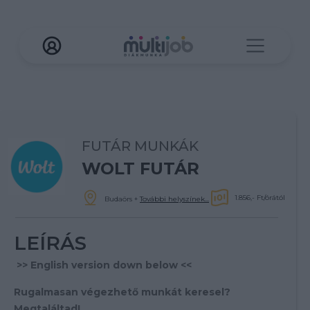
FUTÁR MUNKÁK
WOLT FUTÁR
1.856,- Ft/órától
Budaörs
+
További helyszínek...
LEÍRÁS
>> English version down below <<
Rugalmasan végezhető munkát keresel?
Megtaláltad!