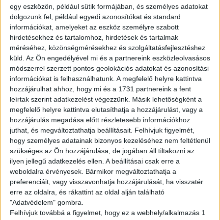
English version
egy eszközön, például sütik formájában, és személyes adatokat
dolgozunk fel, például egyedi azonosítókat és standard
Are you looking for a flexible job? We got you!
információkat, amelyeket az eszköz személyre szabott
hirdetésekhez és tartalomhoz, hirdetések és tartalmak
Join to the WOLT couriers’ team and work whenever
méréséhez, közönségmérésekhez és szolgáltatásfejlesztéshez
you want to! Ride your bike,hop on your rollerskate and
küld.
Az Ön engedélyével mi és a partnereink eszközleolvasásos
pickup the orders!
módszerrel szerzett pontos geolokációs adatokat és azonosítási
információkat is felhasználhatunk. A megfelelő helyre kattintva
Tasks:
hozzájárulhat ahhoz, hogy mi és a 1731 partnereink a fent
leírtak szerint adatkezelést végezzünk. Másik lehetőségként a
Deliver the orders
megfelelő helyre kattintva elutasíthatja a hozzájárulást, vagy a
hozzájárulás megadása előtt részletesebb információkhoz
Requirements:
juthat, és megváltoztathatja beállításait.
Felhívjuk figyelmét,
Full-time student legal relationship
hogy személyes adatainak bizonyos kezeléséhez nem feltétlenül
Own vehicle
szükséges az Ön hozzájárulása, de jogában áll tiltakozni az
Costumer-friendly attitude
ilyen jellegű adatkezelés ellen. A beállításai csak erre a
Basic Hungarian knowledge
weboldalra érvényesek. Bármikor megváltoztathatja a
preferenciáit, vagy visszavonhatja hozzájárulását, ha visszatér
Avarage available hourly wage:
erre az oldalra, és rákattint az oldal alján található
"Adatvédelem" gombra.
gross 2.022-5.482,- HUF/hour (informative)
Felhívjuk továbbá a figyelmet, hogy ez a webhely/alkalmazás 1