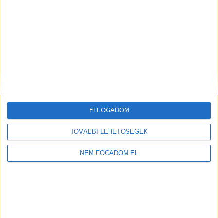
WOLT FUTÁR
Balatonfüred
+
1.856,- Ft/
További
órától
helyszíneken is!
ELFOGADOM
TOVÁBBIAK
TOVÁBBI LEHETŐSÉGEK
NEM FOGADOM EL
A MUNKA FELTÉTELEI
ALAPFELTÉTEL: