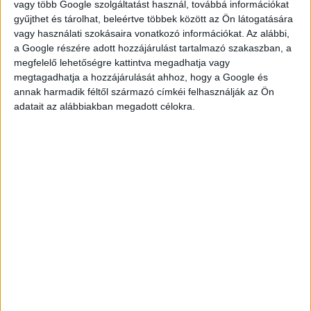
vagy több Google szolgáltatást használ, továbbá információkat
gyűjthet és tárolhat, beleértve többek között az Ön látogatására
vagy használati szokásaira vonatkozó információkat. Az alábbi,
a Google részére adott hozzájárulást tartalmazó szakaszban, a
JELENTKEZÉS
megfelelő lehetőségre kattintva megadhatja vagy
megtagadhatja a hozzájárulását ahhoz, hogy a Google és
annak harmadik féltől származó címkéi felhasználják az Ön
adatait az alábbiakban megadott célokra.
KÉRDÉSED VAN?
KERESD
KOLLÉGÁNKAT!
FÜLÖP ADRIENN
fulop.adrienn@multijob.hu
06-20-506-1100