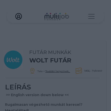
FUTÁR MUNKÁK
WOLT FUTÁR
1.856,- Ft/órától
Tata
+
További helyszínek...
LEÍRÁS
>> English version down below <<
Rugalmasan végezhető munkát keresel?
Megtaláltad!