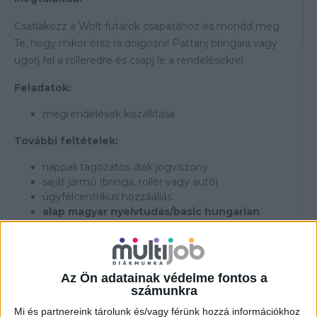
Csatlakozz a Wolt futárok csapatához és mondd meg
Te, hogy mikor érsz rá dolgozni! Pattanj bringára vagy
ugorj fel a rolleredre és csapj le a rendelésekre!
Feladatok:
megrendelések kiszállítása
További feltételek:
nappali tagozatos diák jogviszony
saját jármű (bringa, roller vagy autó)
ügyfélcentrikus hozzáállás
alap magyar nyelvtudás/basic hungarian
knowledge
Átlagosan elérhető órabér:
Az Ön adatainak védelme fontos a
br. 2.022-5.482,- Ft/óra (tájékoztató jellegű)
számunkra
---------------------------------
Mi és partnereink tárolunk és/vagy férünk hozzá információkhoz