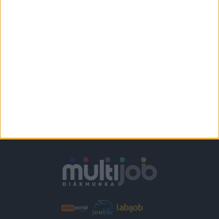
Várpalota
+
1.860-2.418,-Ft/
További helyszíneken
óra
is!