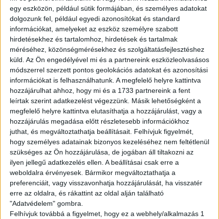
---------------------------------
egy eszközön, például sütik formájában, és személyes adatokat
English version
dolgozunk fel, például egyedi azonosítókat és standard
információkat, amelyeket az eszköz személyre szabott
Are you looking for a flexible job? We got you!
hirdetésekhez és tartalomhoz, hirdetések és tartalmak
méréséhez, közönségmérésekhez és szolgáltatásfejlesztéshez
Join to the WOLT couriers’ team and work whenever
küld.
Az Ön engedélyével mi és a partnereink eszközleolvasásos
you want to! Ride your bike,hop on your rollerskate and
módszerrel szerzett pontos geolokációs adatokat és azonosítási
pickup the orders!
információkat is felhasználhatunk. A megfelelő helyre kattintva
hozzájárulhat ahhoz, hogy mi és a 1733 partnereink a fent
Tasks:
leírtak szerint adatkezelést végezzünk. Másik lehetőségként a
megfelelő helyre kattintva elutasíthatja a hozzájárulást, vagy a
Deliver the orders
hozzájárulás megadása előtt részletesebb információkhoz
juthat, és megváltoztathatja beállításait.
Felhívjuk figyelmét,
Requirements:
hogy személyes adatainak bizonyos kezeléséhez nem feltétlenül
Full-time student legal relationship
szükséges az Ön hozzájárulása, de jogában áll tiltakozni az
Own vehicle
ilyen jellegű adatkezelés ellen. A beállításai csak erre a
Costumer-friendly attitude
weboldalra érvényesek. Bármikor megváltoztathatja a
Basic Hungarian knowledge
preferenciáit, vagy visszavonhatja hozzájárulását, ha visszatér
erre az oldalra, és rákattint az oldal alján található
Avarage available hourly wage:
"Adatvédelem" gombra.
Felhívjuk továbbá a figyelmet, hogy ez a webhely/alkalmazás 1