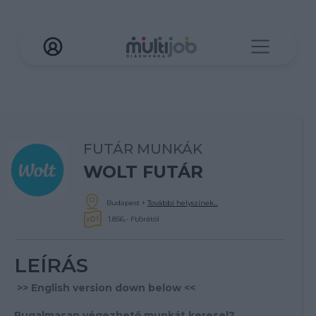
FUTÁR MUNKÁK
WOLT FUTÁR
Budapest
+
További helyszínek...
1.856,- Ft/órától
LEÍRÁS
>> English version down below <<
Rugalmasan végezhető munkát keresel?