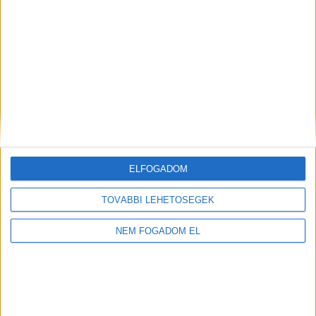
WOLT FUTÁR
Balatonfüred
+
1.856,- Ft/
További
órától
helyszíneken is!
ELFOGADOM
TOVÁBBIAK
TOVÁBBI LEHETŐSÉGEK
NEM FOGADOM EL
A MUNKA FELTÉTELEI