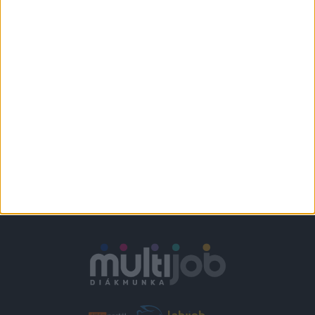
KFC - FUTÁR
Várpalota
+
1.860-2.418,-Ft/
További helyszíneken
óra
is!