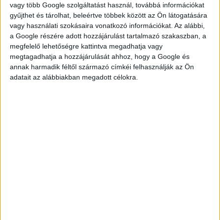
gross 2.022-5.482,- HUF/hour (informative)
vagy több Google szolgáltatást használ, továbbá információkat
gyűjthet és tárolhat, beleértve többek között az Ön látogatására
vagy használati szokásaira vonatkozó információkat. Az alábbi,
a Google részére adott hozzájárulást tartalmazó szakaszban, a
megfelelő lehetőségre kattintva megadhatja vagy
JELENTKEZÉS
megtagadhatja a hozzájárulását ahhoz, hogy a Google és
annak harmadik féltől származó címkéi felhasználják az Ön
adatait az alábbiakban megadott célokra.
KÉRDÉSED VAN?
KERESD
KOLLÉGÁNKAT!
FÜLÖP ADRIENN
fulop.adrienn@multijob.hu
06-20-506-1100