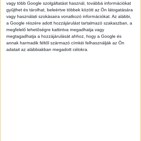
gross 2.022-5.482,- HUF/hour (informative)
vagy több Google szolgáltatást használ, továbbá információkat
gyűjthet és tárolhat, beleértve többek között az Ön látogatására
vagy használati szokásaira vonatkozó információkat. Az alábbi,
a Google részére adott hozzájárulást tartalmazó szakaszban, a
megfelelő lehetőségre kattintva megadhatja vagy
JELENTKEZÉS
megtagadhatja a hozzájárulását ahhoz, hogy a Google és
annak harmadik féltől származó címkéi felhasználják az Ön
adatait az alábbiakban megadott célokra.
KÉRDÉSED VAN?
KERESD
KOLLÉGÁNKAT!
FÜLÖP ADRIENN
fulop.adrienn@multijob.hu
06-20-506-1100