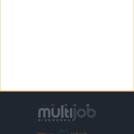
KFC - FUTÁR
Várpalota
+
1.860-2.418,-Ft/
További helyszíneken
óra
is!