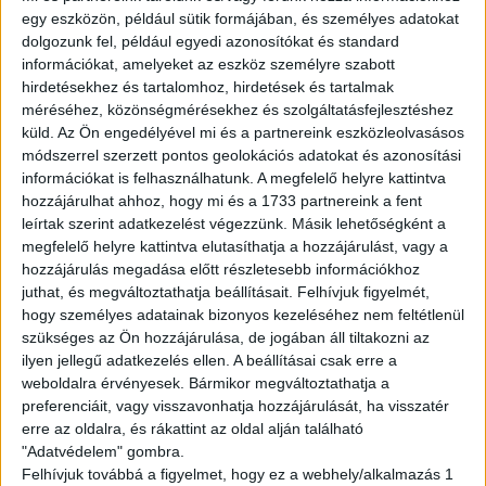
---------------------------------
egy eszközön, például sütik formájában, és személyes adatokat
English version
dolgozunk fel, például egyedi azonosítókat és standard
információkat, amelyeket az eszköz személyre szabott
Are you looking for a flexible job? We got you!
hirdetésekhez és tartalomhoz, hirdetések és tartalmak
méréséhez, közönségmérésekhez és szolgáltatásfejlesztéshez
Join to the WOLT couriers’ team and work whenever
küld.
Az Ön engedélyével mi és a partnereink eszközleolvasásos
you want to! Ride your bike,hop on your rollerskate and
módszerrel szerzett pontos geolokációs adatokat és azonosítási
pickup the orders!
információkat is felhasználhatunk. A megfelelő helyre kattintva
hozzájárulhat ahhoz, hogy mi és a 1733 partnereink a fent
Tasks:
leírtak szerint adatkezelést végezzünk. Másik lehetőségként a
megfelelő helyre kattintva elutasíthatja a hozzájárulást, vagy a
Deliver the orders
hozzájárulás megadása előtt részletesebb információkhoz
juthat, és megváltoztathatja beállításait.
Felhívjuk figyelmét,
Requirements:
hogy személyes adatainak bizonyos kezeléséhez nem feltétlenül
Full-time student legal relationship
szükséges az Ön hozzájárulása, de jogában áll tiltakozni az
Own vehicle
ilyen jellegű adatkezelés ellen. A beállításai csak erre a
Costumer-friendly attitude
weboldalra érvényesek. Bármikor megváltoztathatja a
Basic Hungarian knowledge
preferenciáit, vagy visszavonhatja hozzájárulását, ha visszatér
erre az oldalra, és rákattint az oldal alján található
Avarage available hourly wage:
"Adatvédelem" gombra.
Felhívjuk továbbá a figyelmet, hogy ez a webhely/alkalmazás 1