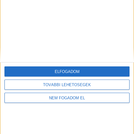
WOLT FUTÁR
Balatonfüred
+
1.856,- Ft/
További
órától
helyszíneken is!
ELFOGADOM
TOVÁBBIAK
TOVÁBBI LEHETŐSÉGEK
NEM FOGADOM EL
A MUNKA FELTÉTELEI