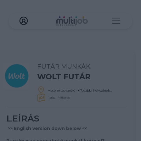
FUTÁR MUNKÁK
WOLT FUTÁR
Mosonmagyaróvár
+
További helyszínek...
1.856- Ft/órától
LEÍRÁS
>> English version down below <<
Rugalmasan végezhető munkát keresel?