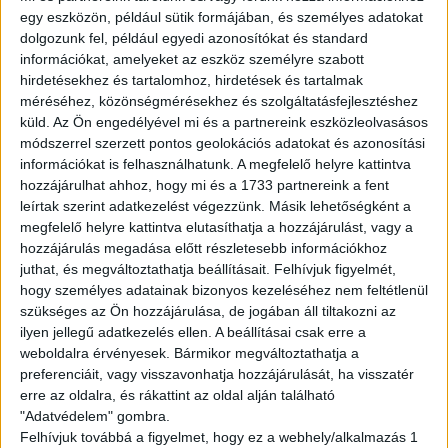
---------------------------------
egy eszközön, például sütik formájában, és személyes adatokat
English version
dolgozunk fel, például egyedi azonosítókat és standard
információkat, amelyeket az eszköz személyre szabott
Are you looking for a flexible job? We got you!
hirdetésekhez és tartalomhoz, hirdetések és tartalmak
méréséhez, közönségmérésekhez és szolgáltatásfejlesztéshez
Join to the WOLT couriers’ team and work whenever
küld.
Az Ön engedélyével mi és a partnereink eszközleolvasásos
you want to! Ride your bike,hop on your rollerskate and
módszerrel szerzett pontos geolokációs adatokat és azonosítási
pickup the orders!
információkat is felhasználhatunk. A megfelelő helyre kattintva
hozzájárulhat ahhoz, hogy mi és a 1733 partnereink a fent
Tasks:
leírtak szerint adatkezelést végezzünk. Másik lehetőségként a
megfelelő helyre kattintva elutasíthatja a hozzájárulást, vagy a
Deliver the orders
hozzájárulás megadása előtt részletesebb információkhoz
juthat, és megváltoztathatja beállításait.
Felhívjuk figyelmét,
Requirements:
hogy személyes adatainak bizonyos kezeléséhez nem feltétlenül
Full-time student legal relationship
szükséges az Ön hozzájárulása, de jogában áll tiltakozni az
Own vehicle
ilyen jellegű adatkezelés ellen. A beállításai csak erre a
Costumer-friendly attitude
weboldalra érvényesek. Bármikor megváltoztathatja a
Basic Hungarian knowledge
preferenciáit, vagy visszavonhatja hozzájárulását, ha visszatér
erre az oldalra, és rákattint az oldal alján található
Avarage available hourly wage:
"Adatvédelem" gombra.
Felhívjuk továbbá a figyelmet, hogy ez a webhely/alkalmazás 1