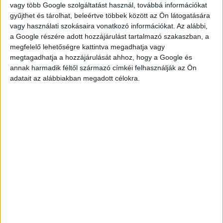
gross 2.022-5.482,- HUF/hour (informative)
vagy több Google szolgáltatást használ, továbbá információkat
gyűjthet és tárolhat, beleértve többek között az Ön látogatására
vagy használati szokásaira vonatkozó információkat. Az alábbi,
a Google részére adott hozzájárulást tartalmazó szakaszban, a
megfelelő lehetőségre kattintva megadhatja vagy
JELENTKEZÉS
megtagadhatja a hozzájárulását ahhoz, hogy a Google és
annak harmadik féltől származó címkéi felhasználják az Ön
adatait az alábbiakban megadott célokra.
KÉRDÉSED VAN?
KERESD
KOLLÉGÁNKAT!
FÜLÖP ADRIENN
fulop.adrienn@multijob.hu
06-20-506-1100