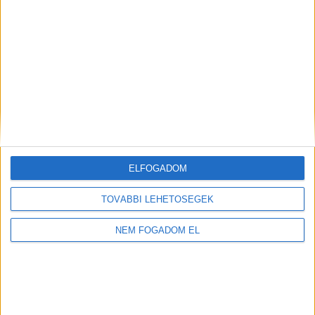
WOLT FUTÁR
Balatonfüred
+
1.856,- Ft/
További
órától
helyszíneken is!
ELFOGADOM
TOVÁBBIAK
TOVÁBBI LEHETŐSÉGEK
NEM FOGADOM EL
A MUNKA FELTÉTELEI