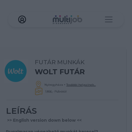
FUTÁR MUNKÁK
WOLT FUTÁR
Nyíregyháza
+
További helyszínek...
1.856,- Ft/órától
LEÍRÁS
>> English version down below <<
Rugalmasan végezhető munkát keresel?