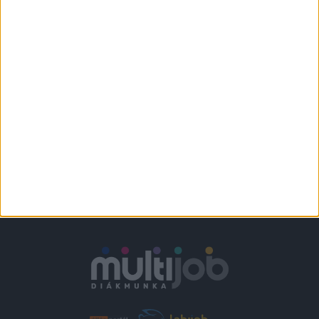
KFC - FUTÁR
Várpalota
+
1.860-2.418,-Ft/
További helyszíneken
óra
is!