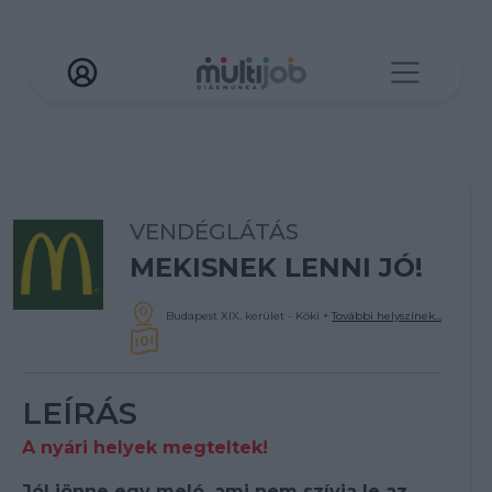
VENDÉGLÁTÁS
MEKISNEK LENNI JÓ!
Budapest XIX. kerület - Köki
+
További helyszínek...
LEÍRÁS
A nyári helyek megteltek!
Jól jönne egy meló, ami nem szívja le az