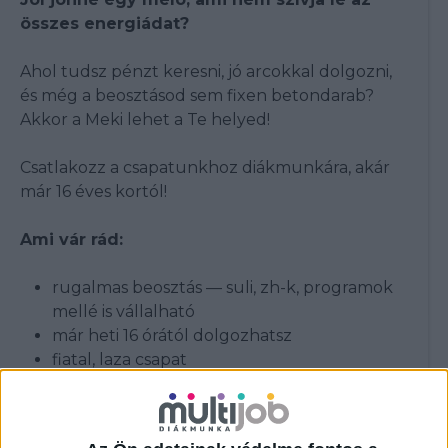
összes energiádat?
Ahol tudsz pénzt keresni, jó arcokkal dolgozni,
és még a beosztásod sem fixen betondarab?
Akkor a Meki lehet a Te helyed!
Csatlakozz a csapatunkhoz diákmunkára, akár
már 16 éves kortól!
Ami vár rád:
rugalmas beosztás — suli, zh-k, programok
mellé is vállalható
már heti 16 órától dolgozhatsz
fiatal, laza csapat
pörgés van, unalom nincs
több étterem közül választhatsz
személyzeti kaja