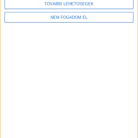
TOVÁBBI LEHETŐSÉGEK
NEM FOGADOM EL
MEKISNEK LENNI JÓ!
Budakalász
+
További
helyszíneken is!
TOVÁBBIAK
A MUNKA FELTÉTELEI