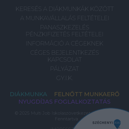
KERESÉS A DIÁKMUNKÁK KÖZÖTT
A MUNKAVÁLLALÁS FELTÉTELEI
PANASZKEZELÉS
PÉNZKIFIZETÉS FELTÉTELEI
INFORMÁCIÓ A CÉGEKNEK
CÉGES BEJELENTKEZÉS
KAPCSOLAT
PÁLYÁZAT
GY.I.K.
DIÁKMUNKA
FELNŐTT MUNKAERŐ
NYUGDÍJAS FOGLALKOZTATÁS
© 2025 Multi Job Iskolaszövetkezet, Minden Jog
Fenntartva