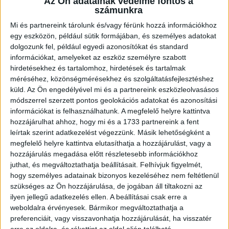
Az Ön adatainak védelme fontos a
McCard kedvezmények
számunkra
fejlődési lehetőség, ha hosszabb távon
Mi és partnereink tárolunk és/vagy férünk hozzá információkhoz
maradnál
egy eszközön, például sütik formájában, és személyes adatokat
dolgozunk fel, például egyedi azonosítókat és standard
információkat, amelyeket az eszköz személyre szabott
És itt a legjobb rész:
hirdetésekhez és tartalomhoz, hirdetések és tartalmak
méréséhez, közönségmérésekhez és szolgáltatásfejlesztéshez
Nem kell kivárnod a hónap végét, hogy
küld.
Az Ön engedélyével mi és a partnereink eszközleolvasásos
pénzhez juss.
módszerrel szerzett pontos geolokációs adatokat és azonosítási
információkat is felhasználhatunk. A megfelelő helyre kattintva
A
QuickPay
szolgáltatással akár hetente
hozzájárulhat ahhoz, hogy mi és a 1733 partnereink a fent
elkérheted a fizud.
leírtak szerint adatkezelést végezzünk. Másik lehetőségként a
Igen, tényleg!
megfelelő helyre kattintva elutasíthatja a hozzájárulást, vagy a
hozzájárulás megadása előtt részletesebb információkhoz
juthat, és megváltoztathatja beállításait.
Felhívjuk figyelmét,
Plusz számíthatsz extra pénzre esti, éjszakai és
hogy személyes adatainak bizonyos kezeléséhez nem feltétlenül
ünnepnapi műszakoknál is.*
szükséges az Ön hozzájárulása, de jogában áll tiltakozni az
ilyen jellegű adatkezelés ellen. A beállításai csak erre a
25 év alatt pedig a bruttó béred lényegében a
weboldalra érvényesek. Bármikor megváltoztathatja a
nettód is.
preferenciáit, vagy visszavonhatja hozzájárulását, ha visszatér
erre az oldalra, és rákattint az oldal alján található