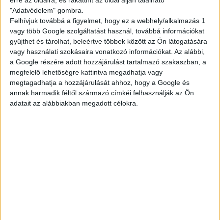
"Adatvédelem" gombra.
Ami kell hozzá:
Felhívjuk továbbá a figyelmet, hogy ez a webhely/alkalmazás 1
vagy több Google szolgáltatást használ, továbbá információkat
minimum 16 éves kor, nyáron 15 (étteremtől
gyűjthet és tárolhat, beleértve többek között az Ön látogatására
függően)
vagy használati szokásaira vonatkozó információkat. Az alábbi,
legalább 2 hónapos munkavégzés
a Google részére adott hozzájárulást tartalmazó szakaszban, a
megfelelő lehetőségre kattintva megadhatja vagy
Ha szeretnél egy olyan diákmelót, ami tényleg
megtagadhatja a hozzájárulását ahhoz, hogy a Google és
összehozható a suli + élet kombóval, dobj egy
annak harmadik féltől származó címkéi felhasználják az Ön
jelentkezést!
adatait az alábbiakban megadott célokra.
A végére kis matek:
Akár 51.000,- Ft/hét
— ennyit is kereshetsz.
Egy átlagos, heti 3 napos beosztással, 14–22 órás
műszakkal számolva egy normál budapesti
étterem esetén.
Egy próbát megér, nem?