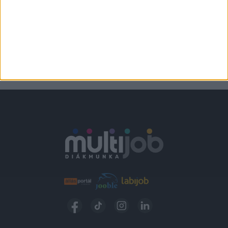
Verőce
2.300,-Ft/óra