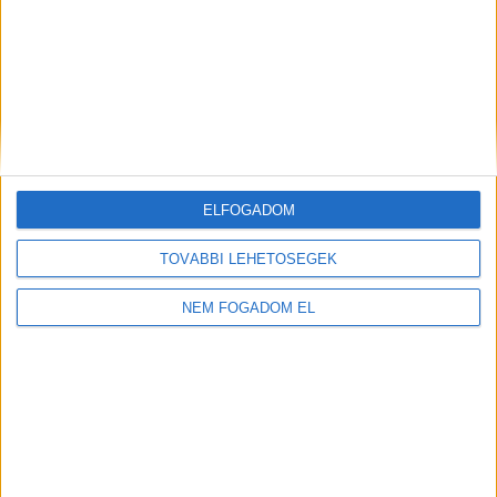
KFC - ÉTTERMI
MUNKATÁRS
Budaörs -
1.860 -
ELFOGADOM
Auchan
+ További
2.418,- Ft/óra
helyszíneken is!
TOVÁBBI LEHETŐSÉGEK
NEM FOGADOM EL
TOVÁBBIAK
A MUNKA FELTÉTELEI