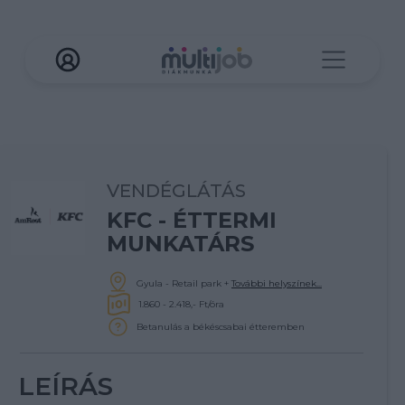
VENDÉGLÁTÁS
KFC - ÉTTERMI
MUNKATÁRS
Gyula - Retail park
+
További helyszínek...
1.860 - 2.418,- Ft/óra
Betanulás a békéscsabai étteremben
LEÍRÁS