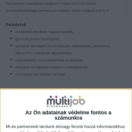
Ha szeretsz csapatban dolgozni, hosszútávú és biztos
munkalehetőséget keresel suli mellett, akkor válaszd a KFC-t!
Feladatok
:
rendelések felvétele, kassza kezelés,
gyors és precíz kiszolgálás,
konyhai részlegen: krumplisütés; szendvicsek, pokebowl,
illetve KFC-s kosarak összeállítása
szakácsként: hús előkészítése és lesütése
elkészült rendelések kiadása a vendégeknek
munkaterület tisztán tartása
További feltételek:
18 év felett - nyitós és zárós műszak vállalása
Az Ön adatainak védelme fontos a
számunkra
Jelenléti bónusz (éttermenként eltérő):
havi 80 óra felett: 15.000Ft
Mi és partnereink tárolunk és/vagy férünk hozzá információkhoz