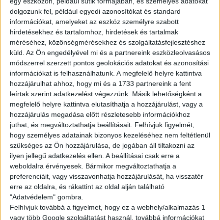
egy eszközön, például sütik formájában, és személyes adatokat
havi 100 óra felett: 20.000Ft
dolgozunk fel, például egyedi azonosítókat és standard
havi 120 óra felett: 25.000Ft
információkat, amelyeket az eszköz személyre szabott
havi 150 óra felett: 40.000Ft
hirdetésekhez és tartalomhoz, hirdetések és tartalmak
méréséhez, közönségmérésekhez és szolgáltatásfejlesztéshez
küld.
Az Ön engedélyével mi és a partnereink eszközleolvasásos
Amit kínálunk:
módszerrel szerzett pontos geolokációs adatokat és azonosítási
Rugalmas, sulihoz igazítható beosztás
információkat is felhasználhatunk. A megfelelő helyre kattintva
Biztos, hosszútávú munkalehetőség
hozzájárulhat ahhoz, hogy mi és a 1733 partnereink a fent
Barátságos, támogató csapat
leírtak szerint adatkezelést végezzünk. Másik lehetőségként a
megfelelő helyre kattintva elutasíthatja a hozzájárulást, vagy a
Fejlődési és előrelépési lehetőség
hozzájárulás megadása előtt részletesebb információkhoz
Multi Job QuickPayen keresztül tudsz kérni fizetési előleget
juthat, és megváltoztathatja beállításait.
Felhívjuk figyelmét,
25%-os kedvezménykártya jár mindenkinek a Starbucks, KFC
hogy személyes adatainak bizonyos kezeléséhez nem feltétlenül
és Pizza Hut éttermeknél
szükséges az Ön hozzájárulása, de jogában áll tiltakozni az
Ha itt dolgozol, sosem maradsz éhesen!
ilyen jellegű adatkezelés ellen. A beállításai csak erre a
weboldalra érvényesek. Bármikor megváltoztathatja a
preferenciáit, vagy visszavonhatja hozzájárulását, ha visszatér
A munka mellett a szórakozás is fontos! Folyamatos tréningeken
erre az oldalra, és rákattint az oldal alján található
és csapatépítőkön vehetsz részt.
"Adatvédelem" gombra.
Felhívjuk továbbá a figyelmet, hogy ez a webhely/alkalmazás 1
JELENTKEZÉS
vagy több Google szolgáltatást használ, továbbá információkat