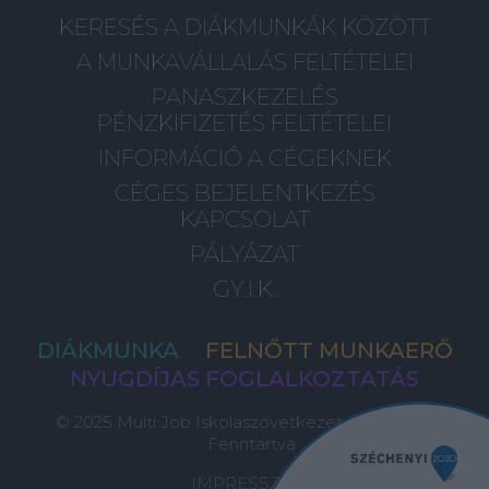
KERESÉS A DIÁKMUNKÁK KÖZÖTT
A MUNKAVÁLLALÁS FELTÉTELEI
PANASZKEZELÉS
PÉNZKIFIZETÉS FELTÉTELEI
INFORMÁCIÓ A CÉGEKNEK
CÉGES BEJELENTKEZÉS
KAPCSOLAT
PÁLYÁZAT
GY.I.K.
DIÁKMUNKA
FELNŐTT MUNKAERŐ
NYUGDÍJAS FOGLALKOZTATÁS
© 2025 Multi Job Iskolaszövetkezet, Minden Jog
Fenntartva
IMPRESSZUM