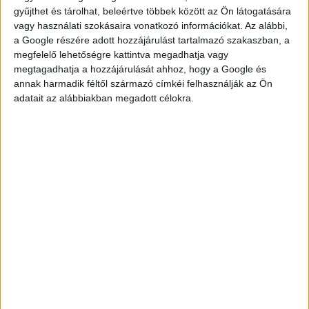
gyűjthet és tárolhat, beleértve többek között az Ön látogatására
vagy használati szokásaira vonatkozó információkat. Az alábbi,
a Google részére adott hozzájárulást tartalmazó szakaszban, a
megfelelő lehetőségre kattintva megadhatja vagy
megtagadhatja a hozzájárulását ahhoz, hogy a Google és
annak harmadik féltől származó címkéi felhasználják az Ön
KÉRDÉSED VAN?
adatait az alábbiakban megadott célokra.
KERESD
KOLLÉGÁNKAT!
DROTÁR ESZTER
drotar.eszter@multijob.hu
06-20-548-0420