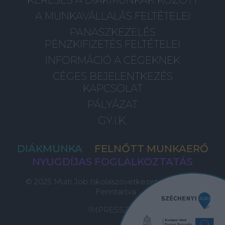
A MUNKAVÁLLALÁS FELTÉTELEI
PANASZKEZELÉS
PÉNZKIFIZETÉS FELTÉTELEI
INFORMÁCIÓ A CÉGEKNEK
CÉGES BEJELENTKEZÉS
KAPCSOLAT
PÁLYÁZAT
GY.I.K.
DIÁKMUNKA
FELNŐTT MUNKAERŐ
NYUGDÍJAS FOGLALKOZTATÁS
© 2025 Multi Job Iskolaszövetkezet, Minden Jog
Fenntartva
IMPRESSZUM