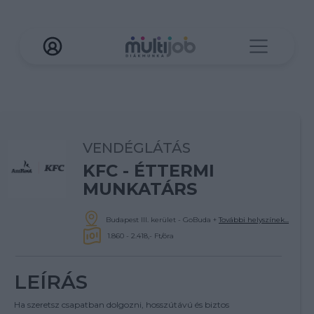
VENDÉGLÁTÁS
KFC - ÉTTERMI
MUNKATÁRS
Budapest III. kerület - GoBuda
+
További helyszínek...
1.860 - 2.418,- Ft/óra
LEÍRÁS
Ha szeretsz csapatban dolgozni, hosszútávú és biztos