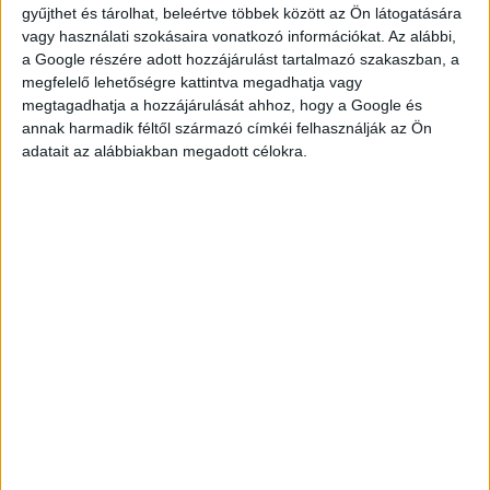
gyűjthet és tárolhat, beleértve többek között az Ön látogatására
vagy használati szokásaira vonatkozó információkat. Az alábbi,
a Google részére adott hozzájárulást tartalmazó szakaszban, a
megfelelő lehetőségre kattintva megadhatja vagy
megtagadhatja a hozzájárulását ahhoz, hogy a Google és
KÉRDÉSED VAN?
annak harmadik féltől származó címkéi felhasználják az Ön
adatait az alábbiakban megadott célokra.
KERESD
KOLLÉGÁNKAT!
DROTÁR ESZTER
drotar.eszter@multijob.hu
06-20-548-0420