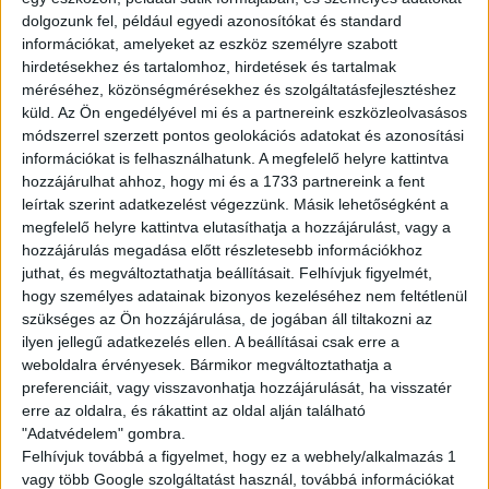
havi 120 óra felett: 25.000Ft
dolgozunk fel, például egyedi azonosítókat és standard
havi 150 óra felett: 40.000Ft
információkat, amelyeket az eszköz személyre szabott
hirdetésekhez és tartalomhoz, hirdetések és tartalmak
méréséhez, közönségmérésekhez és szolgáltatásfejlesztéshez
Amit kínálunk:
küld.
Az Ön engedélyével mi és a partnereink eszközleolvasásos
Rugalmas, sulihoz igazítható beosztás
módszerrel szerzett pontos geolokációs adatokat és azonosítási
Biztos, hosszútávú munkalehetőség
információkat is felhasználhatunk. A megfelelő helyre kattintva
Barátságos, támogató csapat
hozzájárulhat ahhoz, hogy mi és a 1733 partnereink a fent
leírtak szerint adatkezelést végezzünk. Másik lehetőségként a
Fejlődési és előrelépési lehetőség
megfelelő helyre kattintva elutasíthatja a hozzájárulást, vagy a
Multi Job QuickPayen keresztül tudsz kérni fizetési előleget
hozzájárulás megadása előtt részletesebb információkhoz
25%-os kedvezménykártya jár mindenkinek a Starbucks, KFC
juthat, és megváltoztathatja beállításait.
Felhívjuk figyelmét,
és Pizza Hut éttermeknél
hogy személyes adatainak bizonyos kezeléséhez nem feltétlenül
Ha itt dolgozol, sosem maradsz éhesen!
szükséges az Ön hozzájárulása, de jogában áll tiltakozni az
ilyen jellegű adatkezelés ellen. A beállításai csak erre a
weboldalra érvényesek. Bármikor megváltoztathatja a
A munka mellett a szórakozás is fontos! Folyamatos tréningeken
preferenciáit, vagy visszavonhatja hozzájárulását, ha visszatér
és csapatépítőkön vehetsz részt.
erre az oldalra, és rákattint az oldal alján található
"Adatvédelem" gombra.
JELENTKEZÉS
Felhívjuk továbbá a figyelmet, hogy ez a webhely/alkalmazás 1
vagy több Google szolgáltatást használ, továbbá információkat