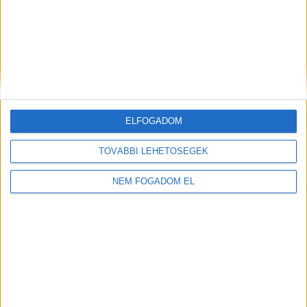
KFC - ÉTTERMI
MUNKATÁRS
Budaörs -
1.860 -
Auchan
+ További
2.418,- Ft/óra
ELFOGADOM
helyszíneken is!
TOVÁBBI LEHETŐSÉGEK
TOVÁBBIAK
NEM FOGADOM EL
A MUNKA FELTÉTELEI
ALAPFELTÉTEL: