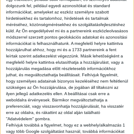
havi 120 óra felett: 25.000Ft
dolgozunk fel, például egyedi azonosítókat és standard
havi 150 óra felett: 40.000Ft
információkat, amelyeket az eszköz személyre szabott
hirdetésekhez és tartalomhoz, hirdetések és tartalmak
méréséhez, közönségmérésekhez és szolgáltatásfejlesztéshez
Amit kínálunk:
küld.
Az Ön engedélyével mi és a partnereink eszközleolvasásos
Rugalmas, sulihoz igazítható beosztás
módszerrel szerzett pontos geolokációs adatokat és azonosítási
Biztos, hosszútávú munkalehetőség
információkat is felhasználhatunk. A megfelelő helyre kattintva
Barátságos, támogató csapat
hozzájárulhat ahhoz, hogy mi és a 1733 partnereink a fent
leírtak szerint adatkezelést végezzünk. Másik lehetőségként a
Fejlődési és előrelépési lehetőség
megfelelő helyre kattintva elutasíthatja a hozzájárulást, vagy a
Multi Job QuickPayen keresztül tudsz kérni fizetési előleget
hozzájárulás megadása előtt részletesebb információkhoz
25%-os kedvezménykártya jár mindenkinek a Starbucks, KFC
juthat, és megváltoztathatja beállításait.
Felhívjuk figyelmét,
és Pizza Hut éttermeknél
hogy személyes adatainak bizonyos kezeléséhez nem feltétlenül
Ha itt dolgozol, sosem maradsz éhesen!
szükséges az Ön hozzájárulása, de jogában áll tiltakozni az
ilyen jellegű adatkezelés ellen. A beállításai csak erre a
weboldalra érvényesek. Bármikor megváltoztathatja a
A munka mellett a szórakozás is fontos! Folyamatos tréningeken
preferenciáit, vagy visszavonhatja hozzájárulását, ha visszatér
és csapatépítőkön vehetsz részt.
erre az oldalra, és rákattint az oldal alján található
"Adatvédelem" gombra.
JELENTKEZÉS
Felhívjuk továbbá a figyelmet, hogy ez a webhely/alkalmazás 1
vagy több Google szolgáltatást használ, továbbá információkat