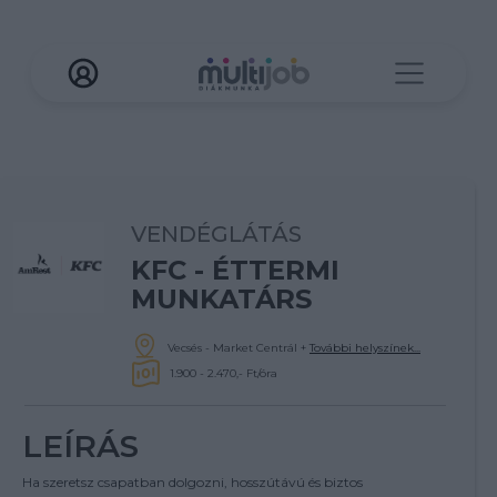
VENDÉGLÁTÁS
KFC - ÉTTERMI
MUNKATÁRS
Vecsés - Market Centrál
+
További helyszínek...
1.900 - 2.470,- Ft/óra
LEÍRÁS
Ha szeretsz csapatban dolgozni, hosszútávú és biztos