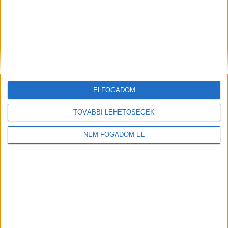
KFC - ÉTTERMI
MUNKATÁRS
Budaörs -
1.860 -
Auchan
+ További
2.418,- Ft/óra
ELFOGADOM
helyszíneken is!
TOVÁBBI LEHETŐSÉGEK
TOVÁBBIAK
NEM FOGADOM EL
A MUNKA FELTÉTELEI
ALAPFELTÉTEL: