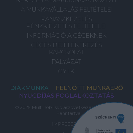
A MUNKAVÁLLALÁS FELTÉTELEI
PANASZKEZELÉS
PÉNZKIFIZETÉS FELTÉTELEI
INFORMÁCIÓ A CÉGEKNEK
CÉGES BEJELENTKEZÉS
KAPCSOLAT
PÁLYÁZAT
GY.I.K.
DIÁKMUNKA
FELNŐTT MUNKAERŐ
NYUGDÍJAS FOGLALKOZTATÁS
© 2025 Multi Job Iskolaszövetkezet, Minden Jog
Fenntartva
IMPRESSZUM