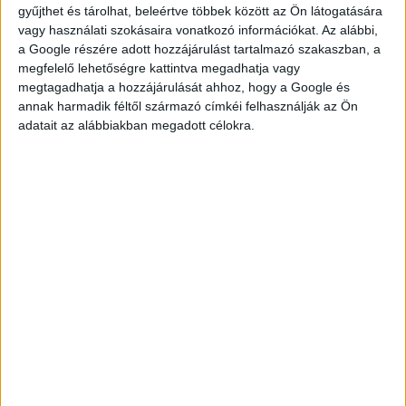
gyűjthet és tárolhat, beleértve többek között az Ön látogatására
vagy használati szokásaira vonatkozó információkat. Az alábbi,
a Google részére adott hozzájárulást tartalmazó szakaszban, a
megfelelő lehetőségre kattintva megadhatja vagy
megtagadhatja a hozzájárulását ahhoz, hogy a Google és
KÉRDÉSED VAN?
annak harmadik féltől származó címkéi felhasználják az Ön
adatait az alábbiakban megadott célokra.
KERESD
KOLLÉGÁNKAT!
DROTÁR ESZTER
drotar.eszter@multijob.hu
06-20-548-0420