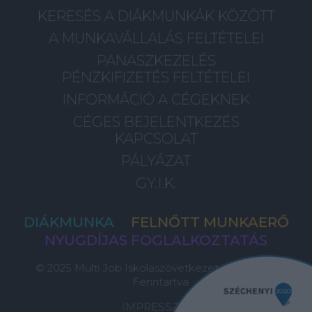
KERESÉS A DIÁKMUNKÁK KÖZÖTT
A MUNKAVÁLLALÁS FELTÉTELEI
PANASZKEZELÉS
PÉNZKIFIZETÉS FELTÉTELEI
INFORMÁCIÓ A CÉGEKNEK
CÉGES BEJELENTKEZÉS
KAPCSOLAT
PÁLYÁZAT
GY.I.K.
DIÁKMUNKA
FELNŐTT MUNKAERŐ
NYUGDÍJAS FOGLALKOZTATÁS
© 2025 Multi Job Iskolaszövetkezet, Minden Jog
Fenntartva
IMPRESSZUM