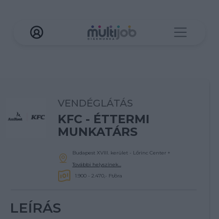
VENDÉGLÁTÁS
KFC - ÉTTERMI
MUNKATÁRS
Budapest XVIII. kerület - Lőrinc Center
+
További helyszínek...
1.900 - 2.470,- Ft/óra
LEÍRÁS