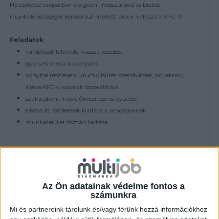
Ha szeretsz csapatban dolgozni, hosszútávú és biztos
munkalehetőséget keresel suli mellett, akkor válaszd a KFC-t!
Feladatok
:
rendelések felvétele, kassza kezelés,
gyors és precíz kiszolgálás,
konyhai részlegen: krumplisütés; szendvicsek, pokebowl,
illetve KFC-s kosarak összeállítása
szakácsként: hús előkészítése és lesütése
elkészült rendelések kiadása a vendégeknek
munkaterület tisztán tartása
További feltételek:
18 év felett - nyitós és zárós műszak vállalása
Az Ön adatainak védelme fontos a
számunkra
Jelenléti bónusz (éttermenként eltérő):
havi 80 óra felett: 15.000Ft
Mi és partnereink tárolunk és/vagy férünk hozzá információkhoz