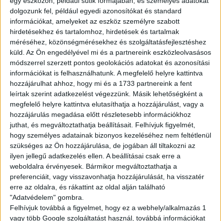
egy eszközön, például sütik formájában, és személyes adatokat
havi 100 óra felett: 20.000Ft
dolgozunk fel, például egyedi azonosítókat és standard
havi 120 óra felett: 25.000Ft
információkat, amelyeket az eszköz személyre szabott
havi 150 óra felett: 40.000Ft
hirdetésekhez és tartalomhoz, hirdetések és tartalmak
méréséhez, közönségmérésekhez és szolgáltatásfejlesztéshez
küld.
Az Ön engedélyével mi és a partnereink eszközleolvasásos
Amit kínálunk:
módszerrel szerzett pontos geolokációs adatokat és azonosítási
Rugalmas, sulihoz igazítható beosztás
információkat is felhasználhatunk. A megfelelő helyre kattintva
Biztos, hosszútávú munkalehetőség
hozzájárulhat ahhoz, hogy mi és a 1733 partnereink a fent
Barátságos, támogató csapat
leírtak szerint adatkezelést végezzünk. Másik lehetőségként a
Fejlődési és előrelépési lehetőség
megfelelő helyre kattintva elutasíthatja a hozzájárulást, vagy a
hozzájárulás megadása előtt részletesebb információkhoz
Multi Job QuickPayen keresztül tudsz kérni fizetési előleget
juthat, és megváltoztathatja beállításait.
Felhívjuk figyelmét,
25%-os kedvezménykártya jár mindenkinek a Starbucks, KFC
hogy személyes adatainak bizonyos kezeléséhez nem feltétlenül
és Pizza Hut éttermeknél
szükséges az Ön hozzájárulása, de jogában áll tiltakozni az
Ha itt dolgozol, sosem maradsz éhesen!
ilyen jellegű adatkezelés ellen. A beállításai csak erre a
weboldalra érvényesek. Bármikor megváltoztathatja a
preferenciáit, vagy visszavonhatja hozzájárulását, ha visszatér
A munka mellett a szórakozás is fontos! Folyamatos tréningeken
erre az oldalra, és rákattint az oldal alján található
és csapatépítőkön vehetsz részt.
"Adatvédelem" gombra.
Felhívjuk továbbá a figyelmet, hogy ez a webhely/alkalmazás 1
JELENTKEZÉS
vagy több Google szolgáltatást használ, továbbá információkat