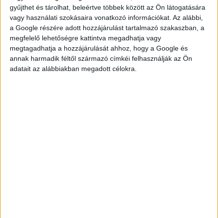
gyűjthet és tárolhat, beleértve többek között az Ön látogatására
vagy használati szokásaira vonatkozó információkat. Az alábbi,
a Google részére adott hozzájárulást tartalmazó szakaszban, a
megfelelő lehetőségre kattintva megadhatja vagy
megtagadhatja a hozzájárulását ahhoz, hogy a Google és
annak harmadik féltől származó címkéi felhasználják az Ön
KÉRDÉSED VAN?
adatait az alábbiakban megadott célokra.
KERESD
KOLLÉGÁNKAT!
DROTÁR ESZTER
drotar.eszter@multijob.hu
06-20-548-0420