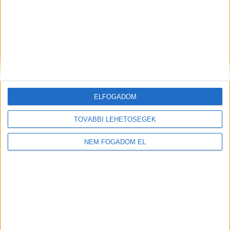
KFC - ÉTTERMI
MUNKATÁRS
Budaörs -
1.860 -
ELFOGADOM
Auchan
+ További
2.418,- Ft/óra
helyszíneken is!
TOVÁBBI LEHETŐSÉGEK
TOVÁBBIAK
NEM FOGADOM EL
A MUNKA FELTÉTELEI