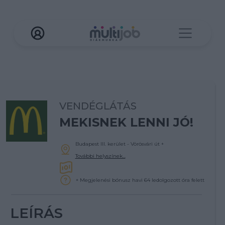
VENDÉGLÁTÁS
MEKISNEK LENNI JÓ!
Budapest III. kerület - Vörösvári út
+
További helyszínek...
+ Megjelenési bónusz havi 64 ledolgozott óra felett
LEÍRÁS