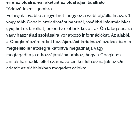
erre az oldalra, és rákattint az oldal alján található
nettód is.
"Adatvédelem" gombra.
Felhívjuk továbbá a figyelmet, hogy ez a webhely/alkalmazás 1
vagy több Google szolgáltatást használ, továbbá információkat
Ami kell hozzá:
gyűjthet és tárolhat, beleértve többek között az Ön látogatására
vagy használati szokásaira vonatkozó információkat. Az alábbi,
minimum 16 éves kor, nyáron 15 (étteremtől
a Google részére adott hozzájárulást tartalmazó szakaszban, a
függően)
megfelelő lehetőségre kattintva megadhatja vagy
legalább 2 hónapos munkavégzés
megtagadhatja a hozzájárulását ahhoz, hogy a Google és
annak harmadik féltől származó címkéi felhasználják az Ön
Ha szeretnél egy olyan diákmelót, ami tényleg
adatait az alábbiakban megadott célokra.
összehozható a suli + élet kombóval, dobj egy
jelentkezést!
A végére kis matek:
Akár 51.000,- Ft/hét
— ennyit is kereshetsz.
Egy átlagos, heti 3 napos beosztással, 14–22 órás
műszakkal számolva egy normál budapesti
étterem esetén.