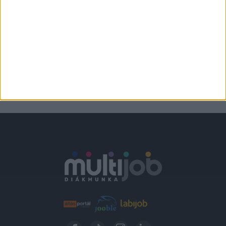
STRANDBÜFÉ
Verőce
2.300,-Ft/óra