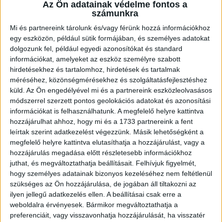
több étterem közül választhatsz
Az Ön adatainak védelme fontos a
számunkra
személyzeti kaja
McCard kedvezmények
Mi és partnereink tárolunk és/vagy férünk hozzá információkhoz
egy eszközön, például sütik formájában, és személyes adatokat
fejlődési lehetőség, ha hosszabb távon
dolgozunk fel, például egyedi azonosítókat és standard
maradnál
információkat, amelyeket az eszköz személyre szabott
hirdetésekhez és tartalomhoz, hirdetések és tartalmak
méréséhez, közönségmérésekhez és szolgáltatásfejlesztéshez
És itt a legjobb rész:
küld.
Az Ön engedélyével mi és a partnereink eszközleolvasásos
módszerrel szerzett pontos geolokációs adatokat és azonosítási
Nem kell kivárnod a hónap végét, hogy
információkat is felhasználhatunk. A megfelelő helyre kattintva
pénzhez juss.
hozzájárulhat ahhoz, hogy mi és a 1733 partnereink a fent
leírtak szerint adatkezelést végezzünk. Másik lehetőségként a
A
QuickPay
szolgáltatással akár hetente
megfelelő helyre kattintva elutasíthatja a hozzájárulást, vagy a
elkérheted a fizud.
hozzájárulás megadása előtt részletesebb információkhoz
Igen, tényleg!
juthat, és megváltoztathatja beállításait.
Felhívjuk figyelmét,
hogy személyes adatainak bizonyos kezeléséhez nem feltétlenül
szükséges az Ön hozzájárulása, de jogában áll tiltakozni az
Plusz számíthatsz extra pénzre esti, éjszakai és
ilyen jellegű adatkezelés ellen. A beállításai csak erre a
ünnepnapi műszakoknál is.*
weboldalra érvényesek. Bármikor megváltoztathatja a
preferenciáit, vagy visszavonhatja hozzájárulását, ha visszatér
25 év alatt pedig a bruttó béred lényegében a