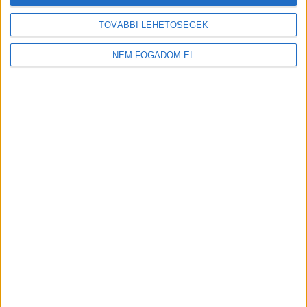
TOVÁBBI LEHETŐSÉGEK
NEM FOGADOM EL
MEKISNEK LENNI JÓ!
Budakalász
+
További
helyszíneken is!
TOVÁBBIAK