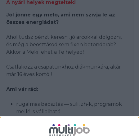
A nyári helyek megteltek!
Jól jönne egy meló, ami nem szívja le az
összes energiádat?
Ahol tudsz pénzt keresni, jó arcokkal dolgozni,
és még a beosztásod sem fixen betondarab?
Akkor a Meki lehet a Te helyed!
Csatlakozz a csapatunkhoz diákmunkára, akár
már 16 éves kortól!
Ami vár rád:
rugalmas beosztás — suli, zh-k, programok
mellé is vállalható
már heti 16 órától dolgozhatsz
fiatal, laza csapat
pörgés van, unalom nincs