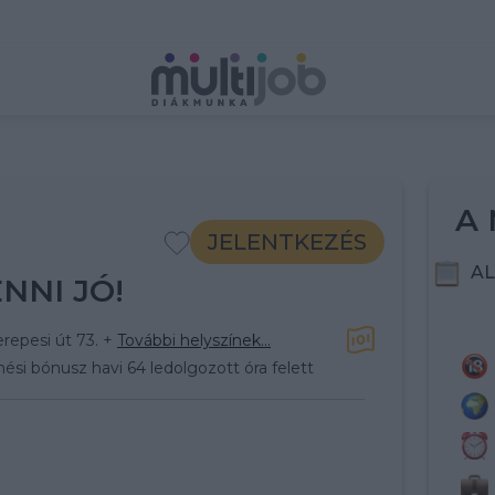
A 
JELENTKEZÉS
AL
NNI JÓ!
erepesi út 73.
+
További helyszínek...
ési bónusz havi 64 ledolgozott óra felett