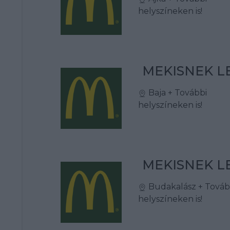
helyszíneken is!
MEKISNEK LE
Baja
+ További
helyszíneken is!
MEKISNEK LE
Budakalász
+ Továb
helyszíneken is!