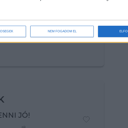
RESD
TŐSÉGEK
NEM FOGADOM EL
ELF
K
NNI JÓ!