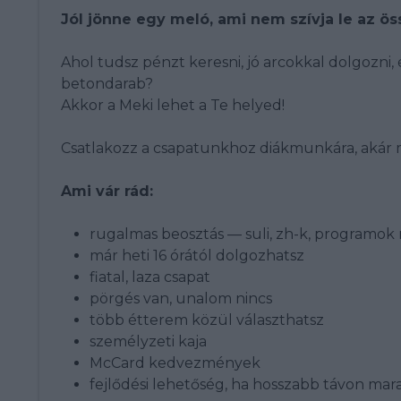
Jól jönne egy meló, ami nem szívja le az ö
Ahol tudsz pénzt keresni, jó arcokkal dolgozni
betondarab?
Akkor a Meki lehet a Te helyed!
Csatlakozz a csapatunkhoz diákmunkára, akár m
Ami vár rád:
rugalmas beosztás — suli, zh-k, programok m
már heti 16 órától dolgozhatsz
fiatal, laza csapat
pörgés van, unalom nincs
több étterem közül választhatsz
személyzeti kaja
McCard kedvezmények
fejlődési lehetőség, ha hosszabb távon mar