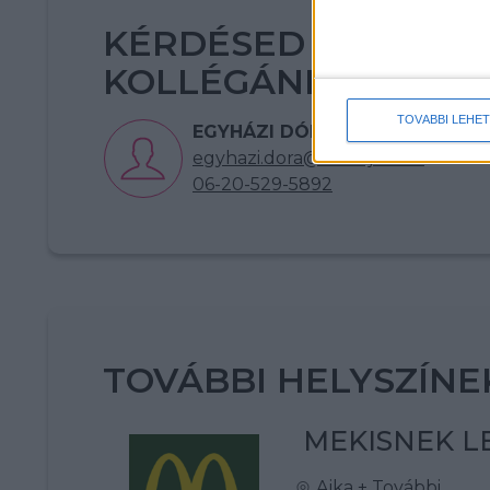
KÉRDÉSED VAN? KE
KOLLÉGÁNKAT!
TOVÁBBI LEHE
EGYHÁZI DÓRA
egyhazi.dora@multijob.hu
06-20-529-5892
TOVÁBBI HELYSZÍNE
MEKISNEK LE
Ajka
+ További