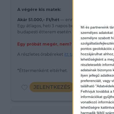
A végére kis matek:
Akár 51.000,- Ft/hét
— ennyit is kereshetsz.
Egy átlagos, heti 3 napos beosztással, 14–22 ó
Mi és partnereink tá
budapesti étterem esetén.
személyes adatokat d
személyre szabott h
szolgáltatásfejleszté
Egy próbát megér, nem?
pontos geolokációs a
hozzájárulhat ahhoz,
A részletes órabéreket
i
tt találod
!
lehetőségként a megf
részletesebb informác
adatainak bizonyos k
*Éttermenként eltérhet.
ilyen jellegű adatke
preferenciáit, vagy v
található "Adatvéde
JELENTKEZÉS
Felhívjuk továbbá a 
információkat gyűjth
vonatkozó információ
lehetőségre kattint
harmadik féltől szár