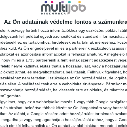
Az Ön adatainak védelme fontos a számunkr
rás műszakkal számolva egy normál
rolunk és/vagy férünk hozzá információkhoz egy eszközön, például süti
olgozunk fel, például egyedi azonosítókat és standard információkat,
irdetésekhez és tartalomhoz, hirdetések és tartalmak méréséhez, kö
shez küld.
Az Ön engedélyével mi és a partnereink eszközleolvasásos m
datokat és azonosítási információkat is felhasználhatunk. A megfelelő h
 hogy mi és a 1733 partnereink a fent leírtak szerint adatkezelést vég
elelő helyre kattintva elutasíthatja a hozzájárulást, vagy a hozzájárul
iókhoz juthat, és megváltoztathatja beállításait.
Felhívjuk figyelmét, 
ezeléséhez nem feltétlenül szükséges az Ön hozzájárulása, de jogában 
zelés ellen. A beállításai csak erre a weboldalra érvényesek. Bármikor m
isszavonhatja hozzájárulását, ha visszatér erre az oldalra, és rákattint a
lem" gombra.
figyelmet, hogy ez a webhely/alkalmazás 1 vagy több Google szolgáltat
et és tárolhat, beleértve többek között az Ön látogatására vagy használ
kat. Az alábbi, a Google részére adott hozzájárulást tartalmazó szaka
va megadhatja vagy megtagadhatja a hozzájárulását ahhoz, hogy a Goo
mazó címkéi felhasználják az Ön adatait az alábbiakban megadott célok