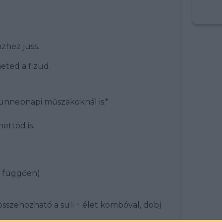
zhez juss.
eted a fizud.
s ünnepnapi műszakoknál is.*
ettód is.
l függően)
összehozható a suli + élet kombóval, dobj