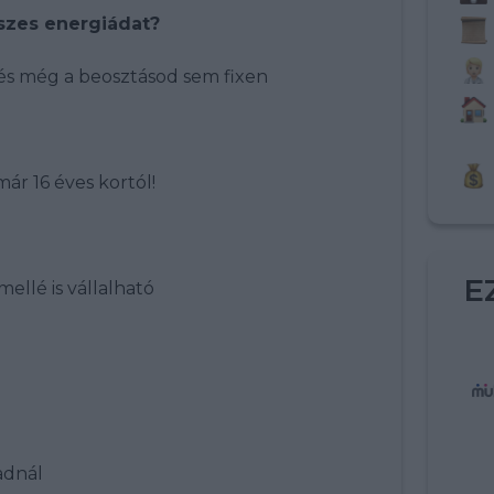
sszes energiádat?
, és még a beosztásod sem fixen
ár 16 éves kortól!
E
ellé is vállalható
adnál