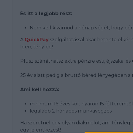
És itt a legjobb rész:
Nem kell kivárnod a hónap végét, hogy pén
A
QuickPay
szolgáltatással akár hetente elkérh
Igen, tényleg!
Plusz számíthatsz extra pénzre esti, éjszakai é
25 év alatt pedig a bruttó béred lényegében a n
Ami kell hozzá:
minimum 16 éves kor, nyáron 15 (étteremtő
legalább 2 hónapos munkavégzés
Ha szeretnél egy olyan diákmelót, ami tényleg 
egy jelentkezést!