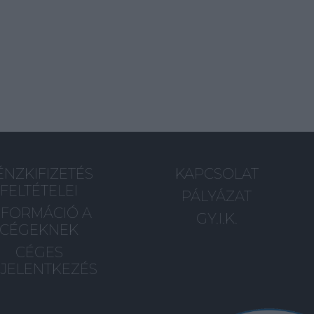
ÉNZKIFIZETÉS
KAPCSOLAT
FELTÉTELEI
PÁLYÁZAT
NFORMÁCIÓ A
GY.I.K.
CÉGEKNEK
CÉGES
JELENTKEZÉS