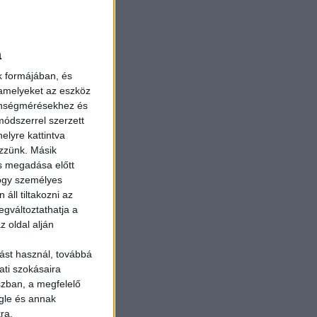
a
k formájában, és
 amelyeket az eszköz
zönségmérésekhez és
ódszerrel szerzett
elyre kattintva
ezzünk. Másik
ás megadása előtt
hogy személyes
áll tiltakozni az
egváltoztathatja a
z oldal alján
ást használ, továbbá
ati szokásaira
szban, a megfelelő
gle és annak
ra.