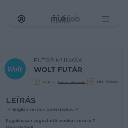
FUTÁR MUNKÁK
WOLT FUTÁR
1.856,- Ft/órától
Budaörs
+
További helyszínek...
LEÍRÁS
>> English version down below <<
Rugalmasan végezhető munkát keresel?
Megtaláltad!