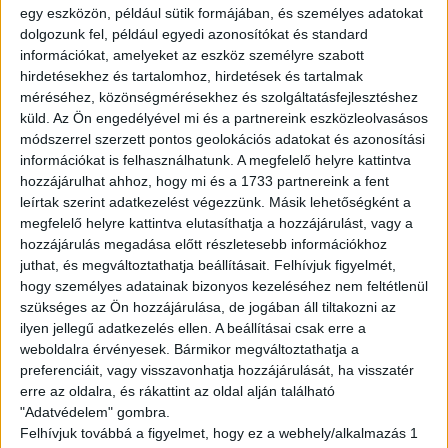
English version
egy eszközön, például sütik formájában, és személyes adatokat
dolgozunk fel, például egyedi azonosítókat és standard
Are you looking for a flexible job? We got you!
információkat, amelyeket az eszköz személyre szabott
hirdetésekhez és tartalomhoz, hirdetések és tartalmak
Join to the WOLT couriers’ team and work whenever
méréséhez, közönségmérésekhez és szolgáltatásfejlesztéshez
you want to! Ride your bike,hop on your rollerskate and
küld.
Az Ön engedélyével mi és a partnereink eszközleolvasásos
pickup the orders!
módszerrel szerzett pontos geolokációs adatokat és azonosítási
információkat is felhasználhatunk. A megfelelő helyre kattintva
Tasks:
hozzájárulhat ahhoz, hogy mi és a 1733 partnereink a fent
leírtak szerint adatkezelést végezzünk. Másik lehetőségként a
Deliver the orders
megfelelő helyre kattintva elutasíthatja a hozzájárulást, vagy a
hozzájárulás megadása előtt részletesebb információkhoz
Requirements:
juthat, és megváltoztathatja beállításait.
Felhívjuk figyelmét,
Full-time student legal relationship
hogy személyes adatainak bizonyos kezeléséhez nem feltétlenül
Own vehicle
szükséges az Ön hozzájárulása, de jogában áll tiltakozni az
Costumer-friendly attitude
ilyen jellegű adatkezelés ellen. A beállításai csak erre a
Basic Hungarian knowledge
weboldalra érvényesek. Bármikor megváltoztathatja a
preferenciáit, vagy visszavonhatja hozzájárulását, ha visszatér
Avarage available hourly wage:
erre az oldalra, és rákattint az oldal alján található
"Adatvédelem" gombra.
gross 2.022-5.482,- HUF/hour (informative)
Felhívjuk továbbá a figyelmet, hogy ez a webhely/alkalmazás 1