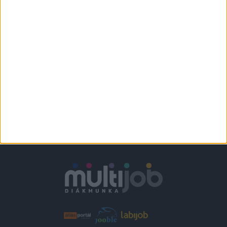
Várpalota
+
1.860-2.418,-Ft/
További helyszíneken
óra
is!