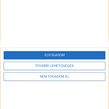
WOLT FUTÁR
Balatonfüred
+
1.856,- Ft/
További
órától
helyszíneken is!
ELFOGADOM
TOVÁBBIAK
TOVÁBBI LEHETŐSÉGEK
NEM FOGADOM EL
A MUNKA FELTÉTELEI
ALAPFELTÉTEL: