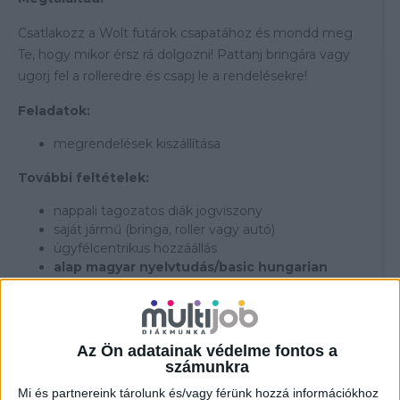
Csatlakozz a Wolt futárok csapatához és mondd meg
Te, hogy mikor érsz rá dolgozni! Pattanj bringára vagy
ugorj fel a rolleredre és csapj le a rendelésekre!
Feladatok:
megrendelések kiszállítása
További feltételek:
nappali tagozatos diák jogviszony
saját jármű (bringa, roller vagy autó)
ügyfélcentrikus hozzáállás
alap magyar nyelvtudás/basic hungarian
knowledge
Átlagosan elérhető órabér:
Az Ön adatainak védelme fontos a
br. 2.022-5.482,- Ft/óra (tájékoztató jellegű)
számunkra
---------------------------------
Mi és partnereink tárolunk és/vagy férünk hozzá információkhoz