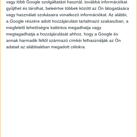
vagy több Google szolgáltatást használ, továbbá információkat
gyűjthet és tárolhat, beleértve többek között az Ön látogatására
vagy használati szokásaira vonatkozó információkat. Az alábbi,
a Google részére adott hozzájárulást tartalmazó szakaszban, a
JELENTKEZÉS
megfelelő lehetőségre kattintva megadhatja vagy
megtagadhatja a hozzájárulását ahhoz, hogy a Google és
annak harmadik féltől származó címkéi felhasználják az Ön
adatait az alábbiakban megadott célokra.
KÉRDÉSED VAN?
KERESD
KOLLÉGÁNKAT!
FÜLÖP ADRIENN
fulop.adrienn@multijob.hu
06-20-506-1100