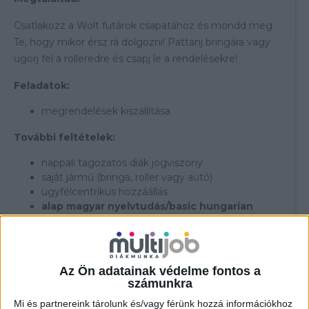
Csatlakozz a Wolt futárok csapatához és mondd meg
Te, hogy mikor érsz rá dolgozni! Pattanj bringára vagy
ugorj fel a rolleredre és csapj le a rendelésekre!
Feladatok:
megrendelések kiszállítása
További feltételek:
nappali tagozatos diák jogviszony
saját jármű (bringa, roller vagy autó)
ügyfélcentrikus hozzáállás
alap magyar nyelvtudás/basic hungarian
knowledge
Átlagosan elérhető órabér:
Az Ön adatainak védelme fontos a
br. 2.022-5.482,- Ft/óra (tájékoztató jellegű)
számunkra
---------------------------------
Mi és partnereink tárolunk és/vagy férünk hozzá információkhoz