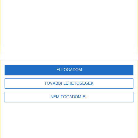
WOLT FUTÁR
Balatonfüred
+
1.856,- Ft/
További
órától
helyszíneken is!
ELFOGADOM
TOVÁBBIAK
TOVÁBBI LEHETŐSÉGEK
NEM FOGADOM EL
A MUNKA FELTÉTELEI
ALAPFELTÉTEL: