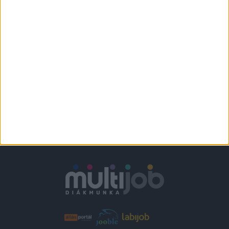
Várpalota
+
1.860-2.418,-Ft/
További helyszíneken
óra
is!