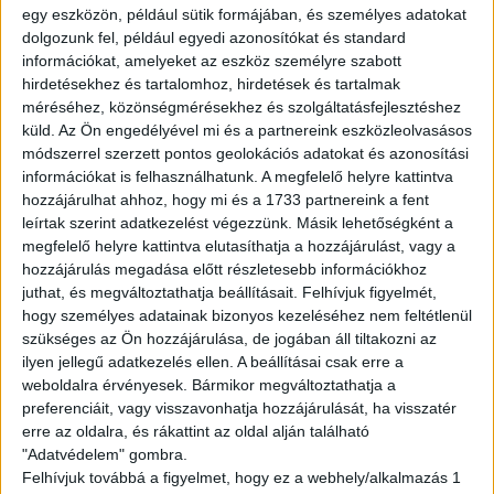
English version
egy eszközön, például sütik formájában, és személyes adatokat
dolgozunk fel, például egyedi azonosítókat és standard
Are you looking for a flexible job? We got you!
információkat, amelyeket az eszköz személyre szabott
hirdetésekhez és tartalomhoz, hirdetések és tartalmak
Join to the WOLT couriers’ team and work whenever
méréséhez, közönségmérésekhez és szolgáltatásfejlesztéshez
you want to! Ride your bike,hop on your rollerskate and
küld.
Az Ön engedélyével mi és a partnereink eszközleolvasásos
pickup the orders!
módszerrel szerzett pontos geolokációs adatokat és azonosítási
információkat is felhasználhatunk. A megfelelő helyre kattintva
Tasks:
hozzájárulhat ahhoz, hogy mi és a 1733 partnereink a fent
leírtak szerint adatkezelést végezzünk. Másik lehetőségként a
Deliver the orders
megfelelő helyre kattintva elutasíthatja a hozzájárulást, vagy a
hozzájárulás megadása előtt részletesebb információkhoz
Requirements:
juthat, és megváltoztathatja beállításait.
Felhívjuk figyelmét,
Full-time student legal relationship
hogy személyes adatainak bizonyos kezeléséhez nem feltétlenül
Own vehicle
szükséges az Ön hozzájárulása, de jogában áll tiltakozni az
Costumer-friendly attitude
ilyen jellegű adatkezelés ellen. A beállításai csak erre a
Basic Hungarian knowledge
weboldalra érvényesek. Bármikor megváltoztathatja a
preferenciáit, vagy visszavonhatja hozzájárulását, ha visszatér
Avarage available hourly wage:
erre az oldalra, és rákattint az oldal alján található
"Adatvédelem" gombra.
gross 2.022-5.482,- HUF/hour (informative)
Felhívjuk továbbá a figyelmet, hogy ez a webhely/alkalmazás 1