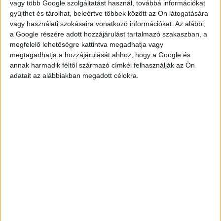
vagy több Google szolgáltatást használ, továbbá információkat
gyűjthet és tárolhat, beleértve többek között az Ön látogatására
vagy használati szokásaira vonatkozó információkat. Az alábbi,
a Google részére adott hozzájárulást tartalmazó szakaszban, a
JELENTKEZÉS
megfelelő lehetőségre kattintva megadhatja vagy
megtagadhatja a hozzájárulását ahhoz, hogy a Google és
annak harmadik féltől származó címkéi felhasználják az Ön
adatait az alábbiakban megadott célokra.
KÉRDÉSED VAN?
KERESD
KOLLÉGÁNKAT!
FÜLÖP ADRIENN
fulop.adrienn@multijob.hu
06-20-506-1100