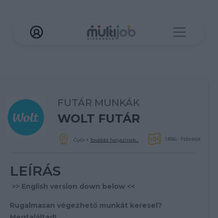
FUTÁR MUNKÁK
WOLT FUTÁR
1.856,- Ft/órától
Győr
+
További helyszínek...
LEÍRÁS
>> English version down below <<
Rugalmasan végezhető munkát keresel?
Megtaláltad!