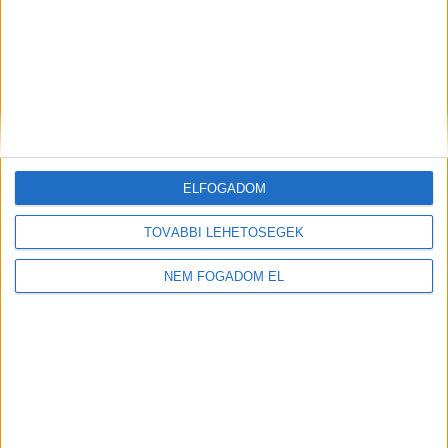
KFC - ÉTTERMI
MUNKATÁRS
Budaörs -
1.860 -
ELFOGADOM
Auchan
+ További
2.418,- Ft/óra
helyszíneken is!
TOVÁBBI LEHETŐSÉGEK
TOVÁBBIAK
NEM FOGADOM EL
A MUNKA FELTÉTELEI