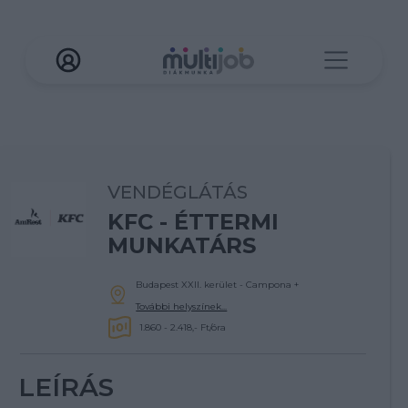
VENDÉGLÁTÁS
KFC - ÉTTERMI
MUNKATÁRS
Budapest XXII. kerület - Campona
+
További helyszínek...
1.860 - 2.418,- Ft/óra
LEÍRÁS