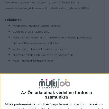
Ha szeretsz csapatban dolgozni, hosszútávú és biztos
munkalehetőséget keresel suli mellett, akkor válaszd a KFC-t!
Feladatok
:
rendelések felvétele, kassza kezelés,
gyors és precíz kiszolgálás,
konyhai részlegen: krumplisütés; szendvicsek, pokebowl,
illetve KFC-s kosarak összeállítása
szakácsként: hús előkészítése és lesütése
elkészült rendelések kiadása a vendégeknek
munkaterület tisztán tartása
További feltételek:
18 év felett - nyitós és zárós műszak vállalása
Az Ön adatainak védelme fontos a
számunkra
Jelenléti bónusz (éttermenként eltérő):
havi 80 óra felett: 15.000Ft
Mi és partnereink tárolunk és/vagy férünk hozzá információkhoz