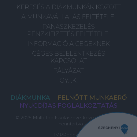
KERESÉS A DIÁKMUNKÁK KÖZÖTT
A MUNKAVÁLLALÁS FELTÉTELEI
PANASZKEZELÉS
PÉNZKIFIZETÉS FELTÉTELEI
INFORMÁCIÓ A CÉGEKNEK
CÉGES BEJELENTKEZÉS
KAPCSOLAT
PÁLYÁZAT
GY.I.K.
DIÁKMUNKA
FELNŐTT MUNKAERŐ
NYUGDÍJAS FOGLALKOZTATÁS
© 2025 Multi Job Iskolaszövetkezet, Minden Jog
Fenntartva
IMPRESSZUM