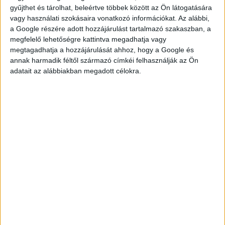
gyűjthet és tárolhat, beleértve többek között az Ön látogatására
vagy használati szokásaira vonatkozó információkat. Az alábbi,
a Google részére adott hozzájárulást tartalmazó szakaszban, a
megfelelő lehetőségre kattintva megadhatja vagy
megtagadhatja a hozzájárulását ahhoz, hogy a Google és
annak harmadik féltől származó címkéi felhasználják az Ön
KÉRDÉSED VAN?
adatait az alábbiakban megadott célokra.
KERESD
KOLLÉGÁNKAT!
DROTÁR ESZTER
drotar.eszter@multijob.hu
06-20-548-0420