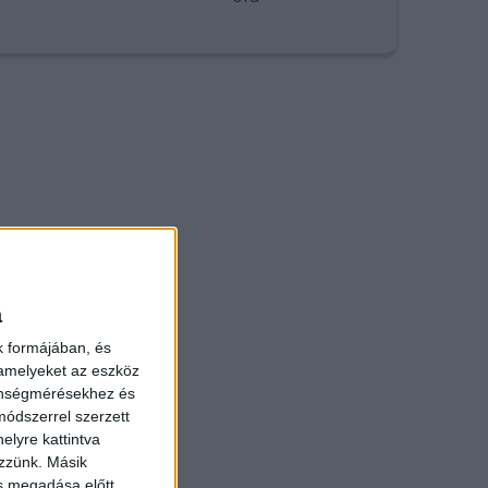
a
k formájában, és
 amelyeket az eszköz
zönségmérésekhez és
ódszerrel szerzett
elyre kattintva
ezzünk. Másik
ás megadása előtt