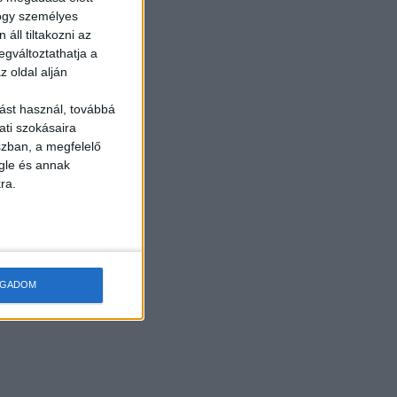
hogy személyes
áll tiltakozni az
egváltoztathatja a
z oldal alján
ást használ, továbbá
ati szokásaira
szban, a megfelelő
gle és annak
ra.
OGADOM