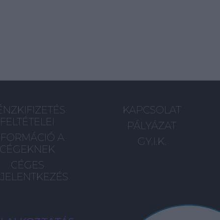
ÉNZKIFIZETÉS
KAPCSOLAT
FELTÉTELEI
PÁLYÁZAT
NFORMÁCIÓ A
GY.I.K.
CÉGEKNEK
CÉGES
JELENTKEZÉS