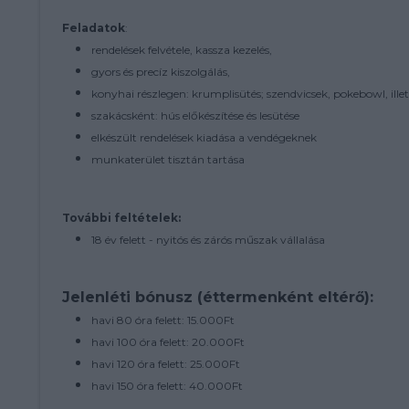
Feladatok
:
rendelések felvétele, kassza kezelés,
gyors és precíz kiszolgálás,
konyhai részlegen: krumplisütés; szendvicsek, pokebowl, illet
szakácsként: hús előkészítése és lesütése
elkészült rendelések kiadása a vendégeknek
munkaterület tisztán tartása
További feltételek:
18 év felett - nyitós és zárós műszak vállalása
Jelenléti bónusz (éttermenként eltérő):
havi 80 óra felett: 15.000Ft
havi 100 óra felett: 20.000Ft
havi 120 óra felett: 25.000Ft
havi 150 óra felett: 40.000Ft