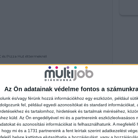
 és Pizza Hut éttermeknél
s csapatépítőkön vehetsz részt.
Az Ön adatainak védelme fontos a számunkr
rolunk és/vagy férünk hozzá információkhoz egy eszközön, például süti
olgozunk fel, például egyedi azonosítókat és standard információkat,
irdetésekhez és tartalomhoz, hirdetések és tartalmak méréséhez, kö
shez küld.
Az Ön engedélyével mi és a partnereink eszközleolvasásos m
datokat és azonosítási információkat is felhasználhatunk. A megfelelő h
 hogy mi és a 1731 partnereink a fent leírtak szerint adatkezelést vég
elelő helyre kattintva elutasíthatja a hozzájárulást, vagy a hozzájárul