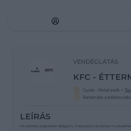
VENDÉGLÁTÁS
KFC - ÉTTE
Gyula - Retail park
+
Tov
Betanulás a békéscsab
LEÍRÁS
Ha szeretsz csapatban dolgozni, hosszútávú és biztos munkalehetős