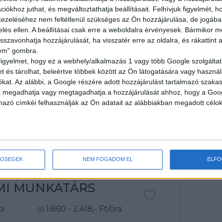
RESD
iókhoz juthat, és megváltoztathatja beállításait.
Felhívjuk figyelmét, 
ezeléséhez nem feltétlenül szükséges az Ön hozzájárulása, de jogában 
zelés ellen. A beállításai csak erre a weboldalra érvényesek. Bármikor m
isszavonhatja hozzájárulását, ha visszatér erre az oldalra, és rákattint a
lem" gombra.
figyelmet, hogy ez a webhely/alkalmazás 1 vagy több Google szolgáltat
et és tárolhat, beleértve többek között az Ön látogatására vagy használ
kat. Az alábbi, a Google részére adott hozzájárulást tartalmazó szaka
va megadhatja vagy megtagadhatja a hozzájárulását ahhoz, hogy a Goo
mazó címkéi felhasználják az Ön adatait az alábbiakban megadott célok
K
TŐSÉGEK
NEM FOGADOM EL
ELF
RMI MUNKATÁRS
bi
1.860 - 2.418,- Ft/óra