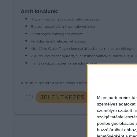
Amit kínálunk:
Rugalmas, sulihoz igazítható beosztás
Biztos, hosszútávú munkalehetőség
Barátságos, támogató csapat
Fejlődési és előrelépési lehetőség
Multi Job QuickPayen keresztül tudsz kérni fizetési előleget
25%-os kedvezménykártya jár mindenkinek a Starbucks, KFC
Ha itt dolgozol, sosem maradsz éhesen!
A munka mellett a szórakozás is fontos! Folyamatos tréningeken é
JELENTKEZÉS
Mi és partnereink tá
személyes adatokat d
személyre szabott h
szolgáltatásfejleszté
pontos geolokációs a
hozzájárulhat ahhoz,
lehetőségként a megf