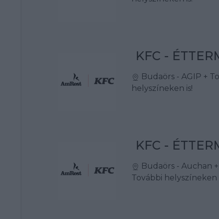
KFC - ÉTTE
Budaörs - AGIP
+ T
helyszíneken is!
KFC - ÉTTE
Budaörs - Auchan
+
További helyszíneken i