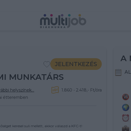
A 
JELENTKEZÉS
AL
RMI MUNKATÁRS
ábbi helyszínek...
1.860 - 2.418,- Ft/óra
ai étteremben
éget keresel suli mellett, akkor válaszd a KFC-t!