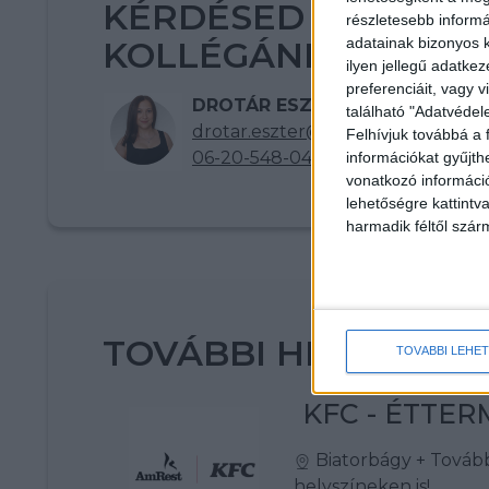
KÉRDÉSED VAN? KE
részletesebb informác
adatainak bizonyos k
KOLLÉGÁNKAT!
ilyen jellegű adatke
preferenciáit, vagy v
DROTÁR ESZTER
található "Adatvéde
drotar.eszter@multijob.hu
Felhívjuk továbbá a 
06-20-548-0420
információkat gyűjth
vonatkozó információ
lehetőségre kattint
harmadik féltől szár
TOVÁBBI HELYSZÍNE
TOVÁBBI LEHE
KFC - ÉTTE
Biatorbágy
+ Továb
helyszíneken is!