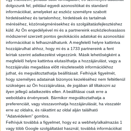
havi 120 óra felett: 25.000Ft
dolgozunk fel, például egyedi azonosítókat és standard
havi 150 óra felett: 40.000Ft
információkat, amelyeket az eszköz személyre szabott
hirdetésekhez és tartalomhoz, hirdetések és tartalmak
méréséhez, közönségmérésekhez és szolgáltatásfejlesztéshez
Amit kínálunk:
küld.
Az Ön engedélyével mi és a partnereink eszközleolvasásos
Rugalmas, sulihoz igazítható beosztás
módszerrel szerzett pontos geolokációs adatokat és azonosítási
Biztos, hosszútávú munkalehetőség
információkat is felhasználhatunk. A megfelelő helyre kattintva
Barátságos, támogató csapat
hozzájárulhat ahhoz, hogy mi és a 1733 partnereink a fent
leírtak szerint adatkezelést végezzünk. Másik lehetőségként a
Fejlődési és előrelépési lehetőség
megfelelő helyre kattintva elutasíthatja a hozzájárulást, vagy a
Multi Job QuickPayen keresztül tudsz kérni fizetési előleget
hozzájárulás megadása előtt részletesebb információkhoz
25%-os kedvezménykártya jár mindenkinek a Starbucks, KFC
juthat, és megváltoztathatja beállításait.
Felhívjuk figyelmét,
és Pizza Hut éttermeknél
hogy személyes adatainak bizonyos kezeléséhez nem feltétlenül
Ha itt dolgozol, sosem maradsz éhesen!
szükséges az Ön hozzájárulása, de jogában áll tiltakozni az
ilyen jellegű adatkezelés ellen. A beállításai csak erre a
weboldalra érvényesek. Bármikor megváltoztathatja a
A munka mellett a szórakozás is fontos! Folyamatos tréningeken
preferenciáit, vagy visszavonhatja hozzájárulását, ha visszatér
és csapatépítőkön vehetsz részt.
erre az oldalra, és rákattint az oldal alján található
"Adatvédelem" gombra.
JELENTKEZÉS
Felhívjuk továbbá a figyelmet, hogy ez a webhely/alkalmazás 1
vagy több Google szolgáltatást használ, továbbá információkat