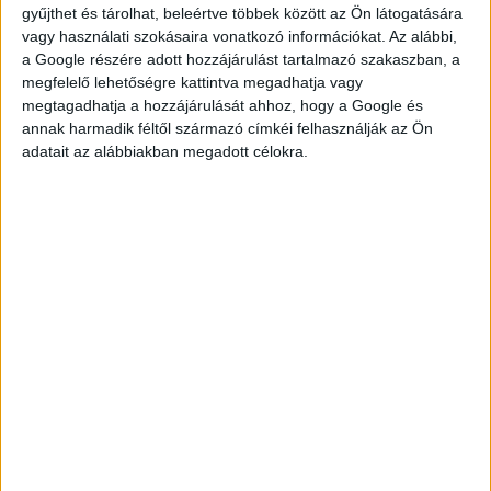
gyűjthet és tárolhat, beleértve többek között az Ön látogatására
vagy használati szokásaira vonatkozó információkat. Az alábbi,
a Google részére adott hozzájárulást tartalmazó szakaszban, a
megfelelő lehetőségre kattintva megadhatja vagy
megtagadhatja a hozzájárulását ahhoz, hogy a Google és
KÉRDÉSED VAN?
annak harmadik féltől származó címkéi felhasználják az Ön
adatait az alábbiakban megadott célokra.
KERESD
KOLLÉGÁNKAT!
DROTÁR ESZTER
drotar.eszter@multijob.hu
06-20-548-0420