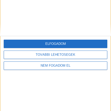
KFC - ÉTTERMI
MUNKATÁRS
Budaörs -
1.860 -
Auchan
+ További
2.418,- Ft/óra
ELFOGADOM
helyszíneken is!
TOVÁBBI LEHETŐSÉGEK
TOVÁBBIAK
NEM FOGADOM EL
A MUNKA FELTÉTELEI
ALAPFELTÉTEL: