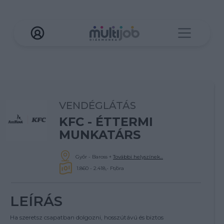
VENDÉGLÁTÁS
KFC - ÉTTERMI
MUNKATÁRS
Győr - Baross
+
További helyszínek...
1.860 - 2.418,- Ft/óra
LEÍRÁS
Ha szeretsz csapatban dolgozni, hosszútávú és biztos