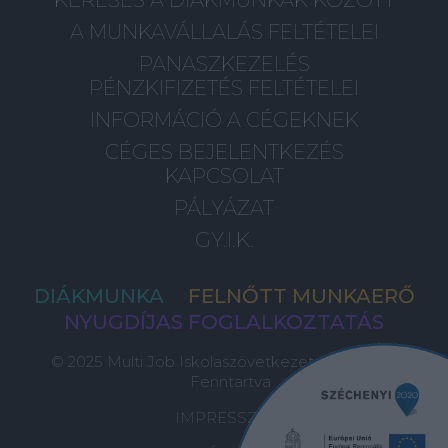
A MUNKAVÁLLALÁS FELTÉTELEI
PANASZKEZELÉS
PÉNZKIFIZETÉS FELTÉTELEI
INFORMÁCIÓ A CÉGEKNEK
CÉGES BEJELENTKEZÉS
KAPCSOLAT
PÁLYÁZAT
GY.I.K.
DIÁKMUNKA
FELNŐTT MUNKAERŐ
NYUGDÍJAS FOGLALKOZTATÁS
© 2025 Multi Job Iskolaszövetkezet, Minden Jog
Fenntartva
IMPRESSZUM