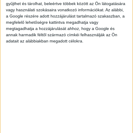
gyűjthet és tárolhat, beleértve többek között az Ön látogatására
vagy használati szokásaira vonatkozó információkat. Az alábbi,
a Google részére adott hozzájárulást tartalmazó szakaszban, a
megfelelő lehetőségre kattintva megadhatja vagy
megtagadhatja a hozzájárulását ahhoz, hogy a Google és
KÉRDÉSED VAN?
annak harmadik féltől származó címkéi felhasználják az Ön
adatait az alábbiakban megadott célokra.
KERESD
KOLLÉGÁNKAT!
DROTÁR ESZTER
drotar.eszter@multijob.hu
06-20-548-0420