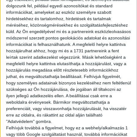
havi 120 óra felett: 25.000Ft
dolgozunk fel, például egyedi azonosítókat és standard
havi 150 óra felett: 40.000Ft
információkat, amelyeket az eszköz személyre szabott
hirdetésekhez és tartalomhoz, hirdetések és tartalmak
méréséhez, közönségmérésekhez és szolgáltatásfejlesztéshez
Amit kínálunk:
küld.
Az Ön engedélyével mi és a partnereink eszközleolvasásos
Rugalmas, sulihoz igazítható beosztás
módszerrel szerzett pontos geolokációs adatokat és azonosítási
Biztos, hosszútávú munkalehetőség
információkat is felhasználhatunk. A megfelelő helyre kattintva
Barátságos, támogató csapat
hozzájárulhat ahhoz, hogy mi és a 1731 partnereink a fent
leírtak szerint adatkezelést végezzünk. Másik lehetőségként a
Fejlődési és előrelépési lehetőség
megfelelő helyre kattintva elutasíthatja a hozzájárulást, vagy a
Multi Job QuickPayen keresztül tudsz kérni fizetési előleget
hozzájárulás megadása előtt részletesebb információkhoz
25%-os kedvezménykártya jár mindenkinek a Starbucks, KFC
juthat, és megváltoztathatja beállításait.
Felhívjuk figyelmét,
és Pizza Hut éttermeknél
hogy személyes adatainak bizonyos kezeléséhez nem feltétlenül
Ha itt dolgozol, sosem maradsz éhesen!
szükséges az Ön hozzájárulása, de jogában áll tiltakozni az
ilyen jellegű adatkezelés ellen. A beállításai csak erre a
weboldalra érvényesek. Bármikor megváltoztathatja a
A munka mellett a szórakozás is fontos! Folyamatos tréningeken
preferenciáit, vagy visszavonhatja hozzájárulását, ha visszatér
és csapatépítőkön vehetsz részt.
erre az oldalra, és rákattint az oldal alján található
"Adatvédelem" gombra.
JELENTKEZÉS
Felhívjuk továbbá a figyelmet, hogy ez a webhely/alkalmazás 1
vagy több Google szolgáltatást használ, továbbá információkat