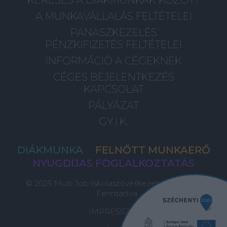
A MUNKAVÁLLALÁS FELTÉTELEI
PANASZKEZELÉS
PÉNZKIFIZETÉS FELTÉTELEI
INFORMÁCIÓ A CÉGEKNEK
CÉGES BEJELENTKEZÉS
KAPCSOLAT
PÁLYÁZAT
GY.I.K.
DIÁKMUNKA
FELNŐTT MUNKAERŐ
NYUGDÍJAS FOGLALKOZTATÁS
© 2025 Multi Job Iskolaszövetkezet, Minden Jog
Fenntartva
IMPRESSZUM