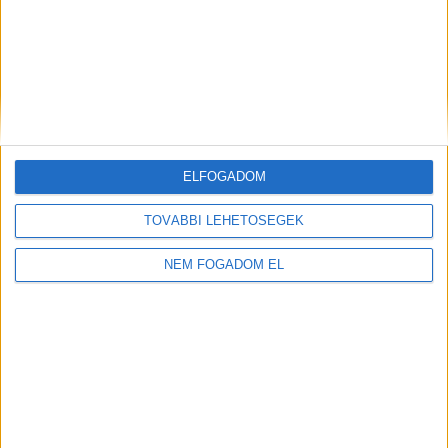
KFC - ÉTTERMI
MUNKATÁRS
Budaörs -
1.860 -
Auchan
+ További
2.418,- Ft/óra
ELFOGADOM
helyszíneken is!
TOVÁBBI LEHETŐSÉGEK
TOVÁBBIAK
NEM FOGADOM EL
A MUNKA FELTÉTELEI
ALAPFELTÉTEL: