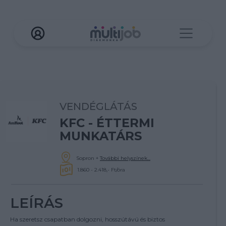
VENDÉGLÁTÁS
KFC - ÉTTERMI
MUNKATÁRS
Sopron
+
További helyszínek...
1.860 - 2.418,- Ft/óra
LEÍRÁS
Ha szeretsz csapatban dolgozni, hosszútávú és biztos