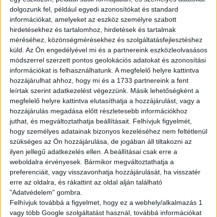
havi 120 óra felett: 25.000Ft
dolgozunk fel, például egyedi azonosítókat és standard
havi 150 óra felett: 40.000Ft
információkat, amelyeket az eszköz személyre szabott
hirdetésekhez és tartalomhoz, hirdetések és tartalmak
méréséhez, közönségmérésekhez és szolgáltatásfejlesztéshez
Amit kínálunk:
küld.
Az Ön engedélyével mi és a partnereink eszközleolvasásos
Rugalmas, sulihoz igazítható beosztás
módszerrel szerzett pontos geolokációs adatokat és azonosítási
Biztos, hosszútávú munkalehetőség
információkat is felhasználhatunk. A megfelelő helyre kattintva
Barátságos, támogató csapat
hozzájárulhat ahhoz, hogy mi és a 1733 partnereink a fent
leírtak szerint adatkezelést végezzünk. Másik lehetőségként a
Fejlődési és előrelépési lehetőség
megfelelő helyre kattintva elutasíthatja a hozzájárulást, vagy a
Multi Job QuickPayen keresztül tudsz kérni fizetési előleget
hozzájárulás megadása előtt részletesebb információkhoz
25%-os kedvezménykártya jár mindenkinek a Starbucks, KFC
juthat, és megváltoztathatja beállításait.
Felhívjuk figyelmét,
és Pizza Hut éttermeknél
hogy személyes adatainak bizonyos kezeléséhez nem feltétlenül
Ha itt dolgozol, sosem maradsz éhesen!
szükséges az Ön hozzájárulása, de jogában áll tiltakozni az
ilyen jellegű adatkezelés ellen. A beállításai csak erre a
weboldalra érvényesek. Bármikor megváltoztathatja a
A munka mellett a szórakozás is fontos! Folyamatos tréningeken
preferenciáit, vagy visszavonhatja hozzájárulását, ha visszatér
és csapatépítőkön vehetsz részt.
erre az oldalra, és rákattint az oldal alján található
"Adatvédelem" gombra.
JELENTKEZÉS
Felhívjuk továbbá a figyelmet, hogy ez a webhely/alkalmazás 1
vagy több Google szolgáltatást használ, továbbá információkat