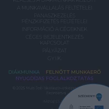
A MUNKAVÁLLALÁS FELTÉTELEI
PANASZKEZELÉS
PÉNZKIFIZETÉS FELTÉTELEI
INFORMÁCIÓ A CÉGEKNEK
CÉGES BEJELENTKEZÉS
KAPCSOLAT
PÁLYÁZAT
GY.I.K.
DIÁKMUNKA
FELNŐTT MUNKAERŐ
NYUGDÍJAS FOGLALKOZTATÁS
© 2025 Multi Job Iskolaszövetkezet, Minden Jog
Fenntartva
IMPRESSZUM