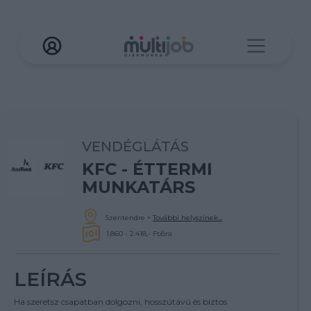
VENDÉGLÁTÁS
KFC - ÉTTERMI
MUNKATÁRS
Szentendre
+
További helyszínek...
1.860 - 2.418,- Ft/óra
LEÍRÁS
Ha szeretsz csapatban dolgozni, hosszútávú és biztos