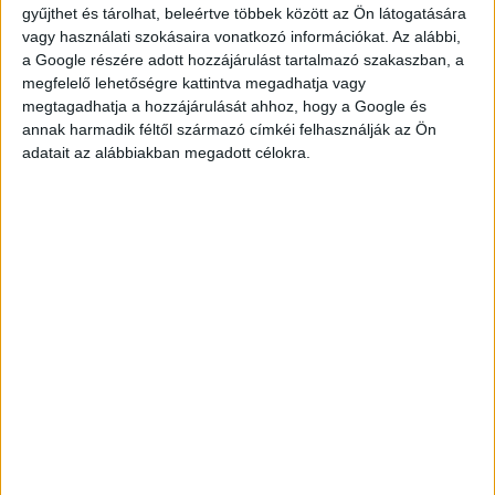
gyűjthet és tárolhat, beleértve többek között az Ön látogatására
vagy használati szokásaira vonatkozó információkat. Az alábbi,
a Google részére adott hozzájárulást tartalmazó szakaszban, a
megfelelő lehetőségre kattintva megadhatja vagy
megtagadhatja a hozzájárulását ahhoz, hogy a Google és
KÉRDÉSED VAN?
annak harmadik féltől származó címkéi felhasználják az Ön
adatait az alábbiakban megadott célokra.
KERESD
KOLLÉGÁNKAT!
DROTÁR ESZTER
drotar.eszter@multijob.hu
06-20-548-0420