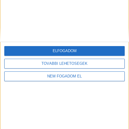
KFC - ÉTTERMI
MUNKATÁRS
Budaörs -
1.860 -
Auchan
+ További
2.418,- Ft/óra
ELFOGADOM
helyszíneken is!
TOVÁBBI LEHETŐSÉGEK
TOVÁBBIAK
NEM FOGADOM EL
A MUNKA FELTÉTELEI
ALAPFELTÉTEL: