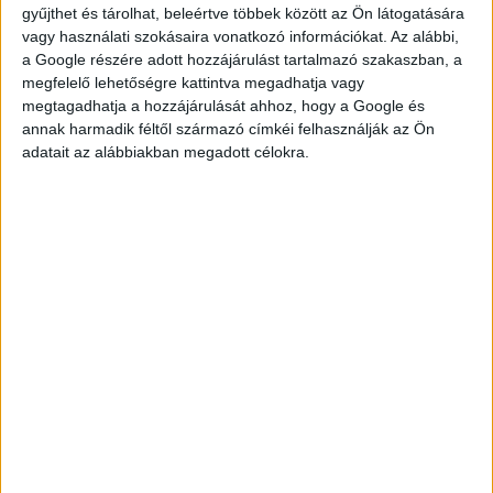
gyűjthet és tárolhat, beleértve többek között az Ön látogatására
vagy használati szokásaira vonatkozó információkat. Az alábbi,
a Google részére adott hozzájárulást tartalmazó szakaszban, a
megfelelő lehetőségre kattintva megadhatja vagy
megtagadhatja a hozzájárulását ahhoz, hogy a Google és
KÉRDÉSED VAN?
annak harmadik féltől származó címkéi felhasználják az Ön
adatait az alábbiakban megadott célokra.
KERESD
KOLLÉGÁNKAT!
DROTÁR ESZTER
drotar.eszter@multijob.hu
06-20-548-0420