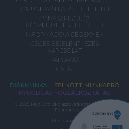
A MUNKAVÁLLALÁS FELTÉTELEI
PANASZKEZELÉS
PÉNZKIFIZETÉS FELTÉTELEI
INFORMÁCIÓ A CÉGEKNEK
CÉGES BEJELENTKEZÉS
KAPCSOLAT
PÁLYÁZAT
GY.I.K.
DIÁKMUNKA
FELNŐTT MUNKAERŐ
NYUGDÍJAS FOGLALKOZTATÁS
© 2025 Multi Job Iskolaszövetkezet, Minden Jog
Fenntartva
IMPRESSZUM