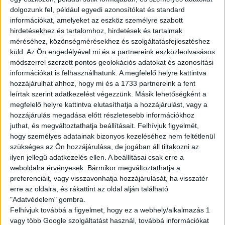
havi 120 óra felett: 25.000Ft
dolgozunk fel, például egyedi azonosítókat és standard
havi 150 óra felett: 40.000Ft
információkat, amelyeket az eszköz személyre szabott
hirdetésekhez és tartalomhoz, hirdetések és tartalmak
méréséhez, közönségmérésekhez és szolgáltatásfejlesztéshez
Amit kínálunk:
küld.
Az Ön engedélyével mi és a partnereink eszközleolvasásos
Rugalmas, sulihoz igazítható beosztás
módszerrel szerzett pontos geolokációs adatokat és azonosítási
Biztos, hosszútávú munkalehetőség
információkat is felhasználhatunk. A megfelelő helyre kattintva
Barátságos, támogató csapat
hozzájárulhat ahhoz, hogy mi és a 1733 partnereink a fent
leírtak szerint adatkezelést végezzünk. Másik lehetőségként a
Fejlődési és előrelépési lehetőség
megfelelő helyre kattintva elutasíthatja a hozzájárulást, vagy a
Multi Job QuickPayen keresztül tudsz kérni fizetési előleget
hozzájárulás megadása előtt részletesebb információkhoz
25%-os kedvezménykártya jár mindenkinek a Starbucks, KFC
juthat, és megváltoztathatja beállításait.
Felhívjuk figyelmét,
és Pizza Hut éttermeknél
hogy személyes adatainak bizonyos kezeléséhez nem feltétlenül
Ha itt dolgozol, sosem maradsz éhesen!
szükséges az Ön hozzájárulása, de jogában áll tiltakozni az
ilyen jellegű adatkezelés ellen. A beállításai csak erre a
weboldalra érvényesek. Bármikor megváltoztathatja a
A munka mellett a szórakozás is fontos! Folyamatos tréningeken
preferenciáit, vagy visszavonhatja hozzájárulását, ha visszatér
és csapatépítőkön vehetsz részt.
erre az oldalra, és rákattint az oldal alján található
"Adatvédelem" gombra.
JELENTKEZÉS
Felhívjuk továbbá a figyelmet, hogy ez a webhely/alkalmazás 1
vagy több Google szolgáltatást használ, továbbá információkat