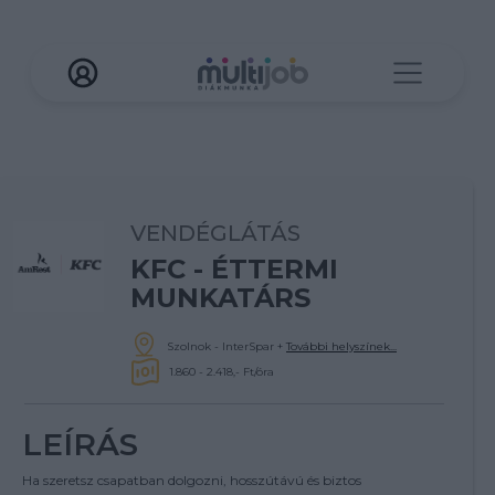
VENDÉGLÁTÁS
KFC - ÉTTERMI
MUNKATÁRS
Szolnok - InterSpar
+
További helyszínek...
1.860 - 2.418,- Ft/óra
LEÍRÁS
Ha szeretsz csapatban dolgozni, hosszútávú és biztos