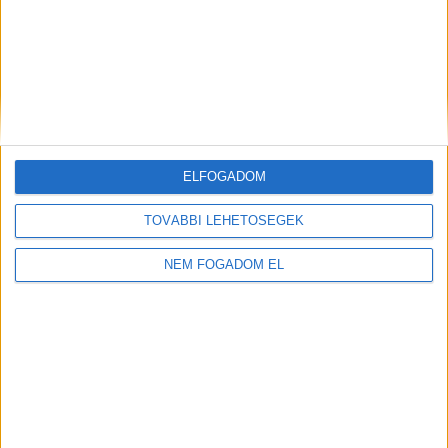
KFC - ÉTTERMI
MUNKATÁRS
Budaörs -
1.860 -
Auchan
+ További
2.418,- Ft/óra
ELFOGADOM
helyszíneken is!
TOVÁBBI LEHETŐSÉGEK
TOVÁBBIAK
NEM FOGADOM EL
A MUNKA FELTÉTELEI
ALAPFELTÉTEL: