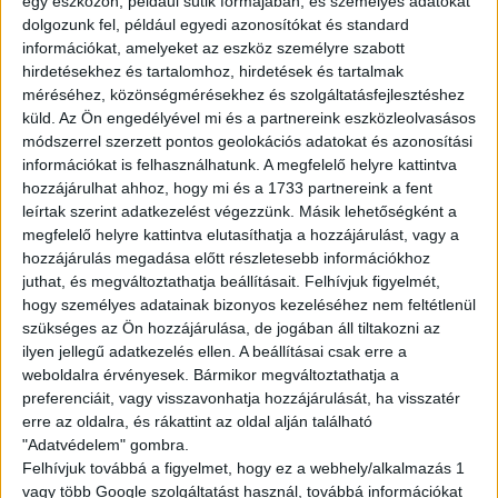
egy eszközön, például sütik formájában, és személyes adatokat
havi 100 óra felett: 20.000Ft
dolgozunk fel, például egyedi azonosítókat és standard
havi 120 óra felett: 25.000Ft
információkat, amelyeket az eszköz személyre szabott
havi 150 óra felett: 40.000Ft
hirdetésekhez és tartalomhoz, hirdetések és tartalmak
méréséhez, közönségmérésekhez és szolgáltatásfejlesztéshez
küld.
Az Ön engedélyével mi és a partnereink eszközleolvasásos
Amit kínálunk:
módszerrel szerzett pontos geolokációs adatokat és azonosítási
Rugalmas, sulihoz igazítható beosztás
információkat is felhasználhatunk. A megfelelő helyre kattintva
Biztos, hosszútávú munkalehetőség
hozzájárulhat ahhoz, hogy mi és a 1733 partnereink a fent
Barátságos, támogató csapat
leírtak szerint adatkezelést végezzünk. Másik lehetőségként a
Fejlődési és előrelépési lehetőség
megfelelő helyre kattintva elutasíthatja a hozzájárulást, vagy a
hozzájárulás megadása előtt részletesebb információkhoz
Multi Job QuickPayen keresztül tudsz kérni fizetési előleget
juthat, és megváltoztathatja beállításait.
Felhívjuk figyelmét,
25%-os kedvezménykártya jár mindenkinek a Starbucks, KFC
hogy személyes adatainak bizonyos kezeléséhez nem feltétlenül
és Pizza Hut éttermeknél
szükséges az Ön hozzájárulása, de jogában áll tiltakozni az
Ha itt dolgozol, sosem maradsz éhesen!
ilyen jellegű adatkezelés ellen. A beállításai csak erre a
weboldalra érvényesek. Bármikor megváltoztathatja a
preferenciáit, vagy visszavonhatja hozzájárulását, ha visszatér
A munka mellett a szórakozás is fontos! Folyamatos tréningeken
erre az oldalra, és rákattint az oldal alján található
és csapatépítőkön vehetsz részt.
"Adatvédelem" gombra.
Felhívjuk továbbá a figyelmet, hogy ez a webhely/alkalmazás 1
JELENTKEZÉS
vagy több Google szolgáltatást használ, továbbá információkat