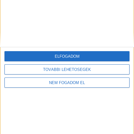
KFC - ÉTTERMI
MUNKATÁRS
Budaörs -
1.860 -
ELFOGADOM
Auchan
+ További
2.418,- Ft/óra
helyszíneken is!
TOVÁBBI LEHETŐSÉGEK
TOVÁBBIAK
NEM FOGADOM EL
A MUNKA FELTÉTELEI