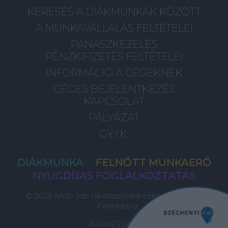
KERESÉS A DIÁKMUNKÁK KÖZÖTT
A MUNKAVÁLLALÁS FELTÉTELEI
PANASZKEZELÉS
PÉNZKIFIZETÉS FELTÉTELEI
INFORMÁCIÓ A CÉGEKNEK
CÉGES BEJELENTKEZÉS
KAPCSOLAT
PÁLYÁZAT
GY.I.K.
DIÁKMUNKA
FELNŐTT MUNKAERŐ
NYUGDÍJAS FOGLALKOZTATÁS
© 2025 Multi Job Iskolaszövetkezet, Minden Jog
Fenntartva
IMPRESSZUM