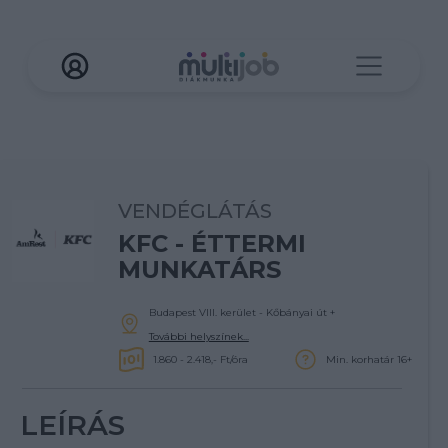
VENDÉGLÁTÁS
KFC - ÉTTERMI
MUNKATÁRS
Budapest VIII. kerület - Kőbányai út
+
További helyszínek...
1.860 - 2.418,- Ft/óra
Min. korhatár 16+
LEÍRÁS