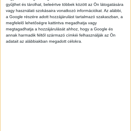
gyűjthet és tárolhat, beleértve többek között az Ön látogatására
vagy használati szokásaira vonatkozó információkat. Az alábbi,
a Google részére adott hozzájárulást tartalmazó szakaszban, a
megfelelő lehetőségre kattintva megadhatja vagy
megtagadhatja a hozzájárulását ahhoz, hogy a Google és
annak harmadik féltől származó címkéi felhasználják az Ön
KÉRDÉSED VAN?
adatait az alábbiakban megadott célokra.
KERESD
KOLLÉGÁNKAT!
DROTÁR ESZTER
drotar.eszter@multijob.hu
06-20-548-0420