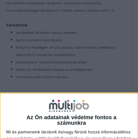
Ha szeretsz csapatban dolgozni, hosszútávú és biztos
munkalehetőséget keresel suli mellett, akkor válaszd a KFC-t!
Feladatok
:
rendelések felvétele, kassza kezelés,
gyors és precíz kiszolgálás,
konyhai részlegen: krumplisütés; szendvicsek, pokebowl,
illetve KFC-s kosarak összeállítása
szakácsként: hús előkészítése és lesütése
elkészült rendelések kiadása a vendégeknek
munkaterület tisztán tartása
További feltételek:
18 év felett - nyitós és zárós műszak vállalása
Az Ön adatainak védelme fontos a
számunkra
Jelenléti bónusz (éttermenként eltérő):
havi 80 óra felett: 15.000Ft
Mi és partnereink tárolunk és/vagy férünk hozzá információkhoz