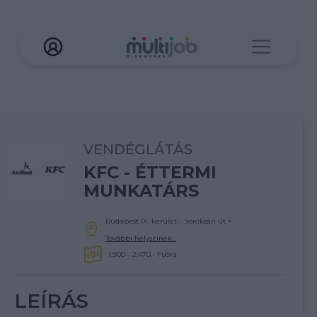
VENDÉGLÁTÁS
KFC - ÉTTERMI
MUNKATÁRS
Budapest IX. kerület - Soroksári út
+
További helyszínek...
1.900 - 2.470,- Ft/óra
LEÍRÁS