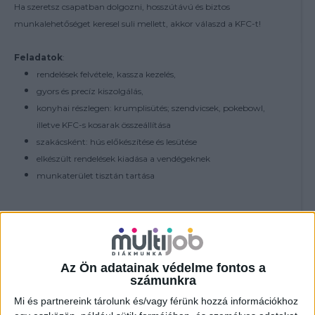
Ha szeretsz csapatban dolgozni, hosszútávú és biztos
munkalehetőséget keresel suli mellett, akkor válaszd a KFC-t!
Feladatok
:
rendelések felvétele, kassza kezelés,
gyors és precíz kiszolgálás,
konyhai részlegen: krumplisütés; szendvicsek, pokebowl,
illetve KFC-s kosarak összeállítása
szakácsként: hús előkészítése és lesütése
elkészült rendelések kiadása a vendégeknek
munkaterület tisztán tartása
További feltételek:
18 év felett - nyitós és zárós műszak vállalása
Az Ön adatainak védelme fontos a
számunkra
Jelenléti bónusz (éttermenként eltérő):
havi 80 óra felett: 15.000Ft
Mi és partnereink tárolunk és/vagy férünk hozzá információkhoz