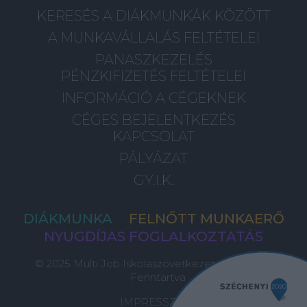
KERESÉS A DIÁKMUNKÁK KÖZÖTT
A MUNKAVÁLLALÁS FELTÉTELEI
PANASZKEZELÉS
PÉNZKIFIZETÉS FELTÉTELEI
INFORMÁCIÓ A CÉGEKNEK
CÉGES BEJELENTKEZÉS
KAPCSOLAT
PÁLYÁZAT
GY.I.K.
DIÁKMUNKA
FELNŐTT MUNKAERŐ
NYUGDÍJAS FOGLALKOZTATÁS
© 2025 Multi Job Iskolaszövetkezet, Minden Jog
Fenntartva
IMPRESSZUM