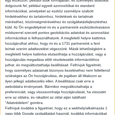
egy eszközön, például sütik formájában, és személyes adatokat
havi 100 óra felett: 20.000Ft
dolgozunk fel, például egyedi azonosítókat és standard
havi 120 óra felett: 25.000Ft
információkat, amelyeket az eszköz személyre szabott
havi 150 óra felett: 40.000Ft
hirdetésekhez és tartalomhoz, hirdetések és tartalmak
méréséhez, közönségmérésekhez és szolgáltatásfejlesztéshez
küld.
Az Ön engedélyével mi és a partnereink eszközleolvasásos
Amit kínálunk:
módszerrel szerzett pontos geolokációs adatokat és azonosítási
Rugalmas, sulihoz igazítható beosztás
információkat is felhasználhatunk. A megfelelő helyre kattintva
Biztos, hosszútávú munkalehetőség
hozzájárulhat ahhoz, hogy mi és a 1731 partnereink a fent
Barátságos, támogató csapat
leírtak szerint adatkezelést végezzünk. Másik lehetőségként a
Fejlődési és előrelépési lehetőség
megfelelő helyre kattintva elutasíthatja a hozzájárulást, vagy a
hozzájárulás megadása előtt részletesebb információkhoz
Multi Job QuickPayen keresztül tudsz kérni fizetési előleget
juthat, és megváltoztathatja beállításait.
Felhívjuk figyelmét,
25%-os kedvezménykártya jár mindenkinek a Starbucks, KFC
hogy személyes adatainak bizonyos kezeléséhez nem feltétlenül
és Pizza Hut éttermeknél
szükséges az Ön hozzájárulása, de jogában áll tiltakozni az
Ha itt dolgozol, sosem maradsz éhesen!
ilyen jellegű adatkezelés ellen. A beállításai csak erre a
weboldalra érvényesek. Bármikor megváltoztathatja a
preferenciáit, vagy visszavonhatja hozzájárulását, ha visszatér
A munka mellett a szórakozás is fontos! Folyamatos tréningeken
erre az oldalra, és rákattint az oldal alján található
és csapatépítőkön vehetsz részt.
"Adatvédelem" gombra.
Felhívjuk továbbá a figyelmet, hogy ez a webhely/alkalmazás 1
JELENTKEZÉS
vagy több Google szolgáltatást használ, továbbá információkat