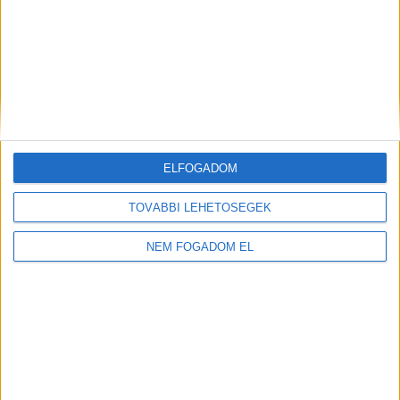
KFC - ÉTTERMI
MUNKATÁRS
Budaörs -
1.860 -
ELFOGADOM
Auchan
+ További
2.418,- Ft/óra
helyszíneken is!
TOVÁBBI LEHETŐSÉGEK
TOVÁBBIAK
NEM FOGADOM EL
A MUNKA FELTÉTELEI