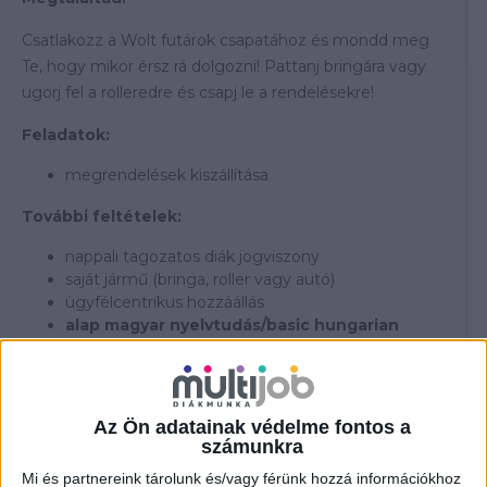
Csatlakozz a Wolt futárok csapatához és mondd meg
Te, hogy mikor érsz rá dolgozni! Pattanj bringára vagy
ugorj fel a rolleredre és csapj le a rendelésekre!
Feladatok:
megrendelések kiszállítása
További feltételek:
nappali tagozatos diák jogviszony
saját jármű (bringa, roller vagy autó)
ügyfélcentrikus hozzáállás
alap magyar nyelvtudás/basic hungarian
knowledge
Átlagosan elérhető órabér:
Az Ön adatainak védelme fontos a
br. 2.022-5.482,- Ft/óra (tájékoztató jellegű)
számunkra
---------------------------------
Mi és partnereink tárolunk és/vagy férünk hozzá információkhoz