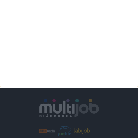
Várpalota
+
1.860-2.418,-Ft/
További helyszíneken
óra
is!