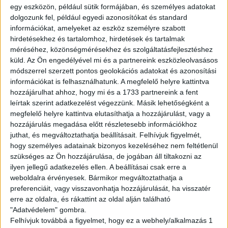
English version
egy eszközön, például sütik formájában, és személyes adatokat
dolgozunk fel, például egyedi azonosítókat és standard
Are you looking for a flexible job? We got you!
információkat, amelyeket az eszköz személyre szabott
hirdetésekhez és tartalomhoz, hirdetések és tartalmak
Join to the WOLT couriers’ team and work whenever
méréséhez, közönségmérésekhez és szolgáltatásfejlesztéshez
you want to! Ride your bike,hop on your rollerskate and
küld.
Az Ön engedélyével mi és a partnereink eszközleolvasásos
pickup the orders!
módszerrel szerzett pontos geolokációs adatokat és azonosítási
információkat is felhasználhatunk. A megfelelő helyre kattintva
Tasks:
hozzájárulhat ahhoz, hogy mi és a 1733 partnereink a fent
leírtak szerint adatkezelést végezzünk. Másik lehetőségként a
Deliver the orders
megfelelő helyre kattintva elutasíthatja a hozzájárulást, vagy a
hozzájárulás megadása előtt részletesebb információkhoz
Requirements:
juthat, és megváltoztathatja beállításait.
Felhívjuk figyelmét,
Full-time student legal relationship
hogy személyes adatainak bizonyos kezeléséhez nem feltétlenül
Own vehicle
szükséges az Ön hozzájárulása, de jogában áll tiltakozni az
Costumer-friendly attitude
ilyen jellegű adatkezelés ellen. A beállításai csak erre a
Basic Hungarian knowledge
weboldalra érvényesek. Bármikor megváltoztathatja a
preferenciáit, vagy visszavonhatja hozzájárulását, ha visszatér
Avarage available hourly wage:
erre az oldalra, és rákattint az oldal alján található
"Adatvédelem" gombra.
gross 2.022-5.482,- HUF/hour (informative)
Felhívjuk továbbá a figyelmet, hogy ez a webhely/alkalmazás 1