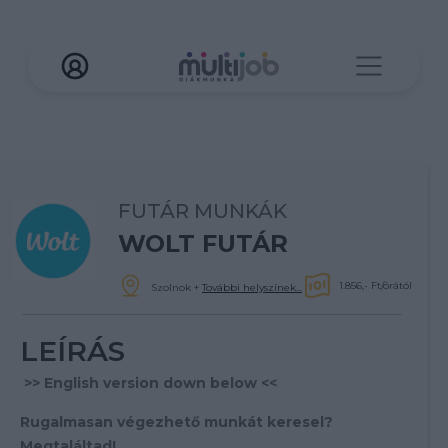
FUTÁR MUNKÁK
WOLT FUTÁR
1.856,- Ft/órától
Szolnok
+
További helyszínek...
LEÍRÁS
>> English version down below <<
Rugalmasan végezhető munkát keresel?
Megtaláltad!