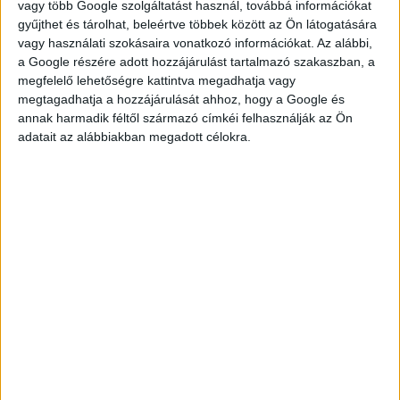
vagy több Google szolgáltatást használ, továbbá információkat
gyűjthet és tárolhat, beleértve többek között az Ön látogatására
vagy használati szokásaira vonatkozó információkat. Az alábbi,
a Google részére adott hozzájárulást tartalmazó szakaszban, a
JELENTKEZÉS
megfelelő lehetőségre kattintva megadhatja vagy
megtagadhatja a hozzájárulását ahhoz, hogy a Google és
annak harmadik féltől származó címkéi felhasználják az Ön
adatait az alábbiakban megadott célokra.
KÉRDÉSED VAN?
KERESD
KOLLÉGÁNKAT!
FÜLÖP ADRIENN
fulop.adrienn@multijob.hu
06-20-506-1100