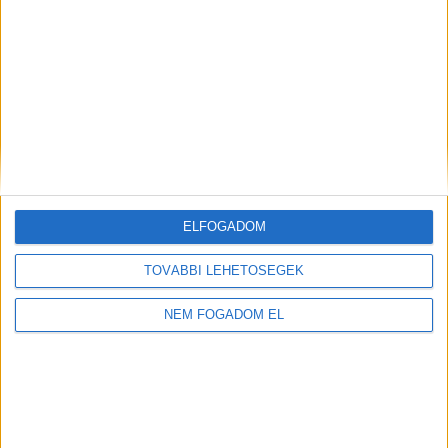
WOLT FUTÁR
Balatonfüred
+
1.856,- Ft/
További
órától
helyszíneken is!
ELFOGADOM
TOVÁBBIAK
TOVÁBBI LEHETŐSÉGEK
NEM FOGADOM EL
A MUNKA FELTÉTELEI
ALAPFELTÉTEL: