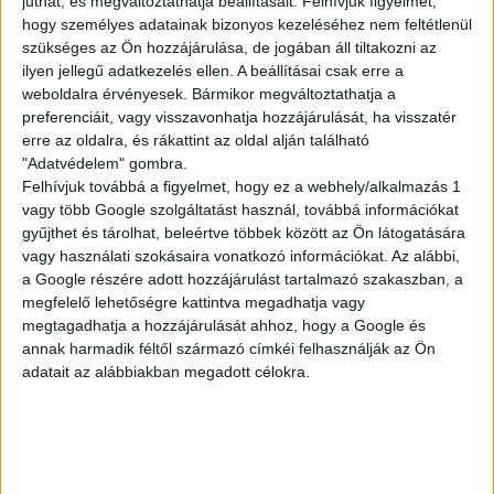
juthat, és megváltoztathatja beállításait.
Felhívjuk figyelmét,
KISEGÍTŐ
hogy személyes adatainak bizonyos kezeléséhez nem feltétlenül
szükséges az Ön hozzájárulása, de jogában áll tiltakozni az
ilyen jellegű adatkezelés ellen. A beállításai csak erre a
weboldalra érvényesek. Bármikor megváltoztathatja a
Siófok
preferenciáit, vagy visszavonhatja hozzájárulását, ha visszatér
18 év alatt végezhető
erre az oldalra, és rákattint az oldal alján található
"Adatvédelem" gombra.
2.500,-Ft/óra
Felhívjuk továbbá a figyelmet, hogy ez a webhely/alkalmazás 1
vagy több Google szolgáltatást használ, továbbá információkat
gyűjthet és tárolhat, beleértve többek között az Ön látogatására
vagy használati szokásaira vonatkozó információkat. Az alábbi,
a Google részére adott hozzájárulást tartalmazó szakaszban, a
megfelelő lehetőségre kattintva megadhatja vagy
megtagadhatja a hozzájárulását ahhoz, hogy a Google és
annak harmadik féltől származó címkéi felhasználják az Ön
adatait az alábbiakban megadott célokra.