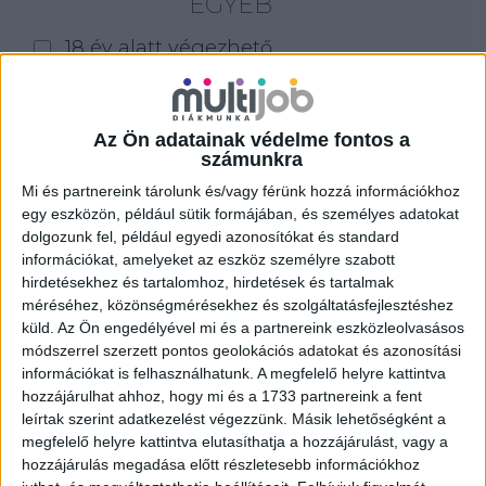
EGYÉB
18 év alatt végezhető
for foreigners (külföldieknek)
homeoffice
Az Ön adatainak védelme fontos a
számunkra
Szűrés
Mi és partnereink tárolunk és/vagy férünk hozzá információkhoz
egy eszközön, például sütik formájában, és személyes adatokat
dolgozunk fel, például egyedi azonosítókat és standard
információkat, amelyeket az eszköz személyre szabott
hirdetésekhez és tartalomhoz, hirdetések és tartalmak
méréséhez, közönségmérésekhez és szolgáltatásfejlesztéshez
küld.
Az Ön engedélyével mi és a partnereink eszközleolvasásos
módszerrel szerzett pontos geolokációs adatokat és azonosítási
információkat is felhasználhatunk. A megfelelő helyre kattintva
hozzájárulhat ahhoz, hogy mi és a 1733 partnereink a fent
leírtak szerint adatkezelést végezzünk. Másik lehetőségként a
megfelelő helyre kattintva elutasíthatja a hozzájárulást, vagy a
hozzájárulás megadása előtt részletesebb információkhoz
ALKALMI ÁRUHÁZI