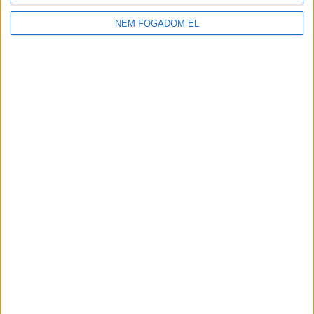
2.100-2.730,-Ft/óra
NEM FOGADOM EL
JÁTÉKSHOP
ÁRUÖSSZEKÉSZÍTŐ
Vác
18 év alatt végezhető