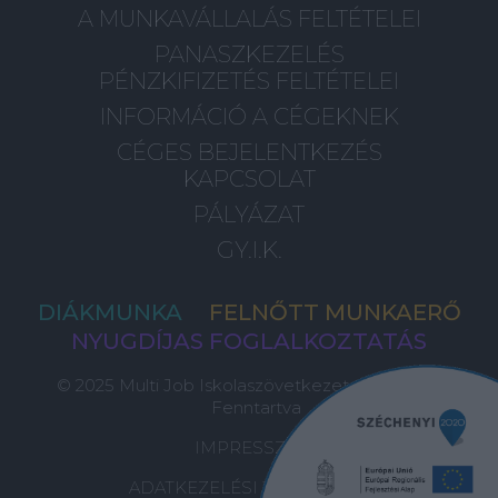
A MUNKAVÁLLALÁS FELTÉTELEI
PANASZKEZELÉS
PÉNZKIFIZETÉS FELTÉTELEI
INFORMÁCIÓ A CÉGEKNEK
CÉGES BEJELENTKEZÉS
KAPCSOLAT
PÁLYÁZAT
GY.I.K.
DIÁKMUNKA
FELNŐTT MUNKAERŐ
NYUGDÍJAS FOGLALKOZTATÁS
© 2025 Multi Job Iskolaszövetkezet, Minden Jog
Fenntartva
IMPRESSZUM
ADATKEZELÉSI TÁJÉKOZTATÓ