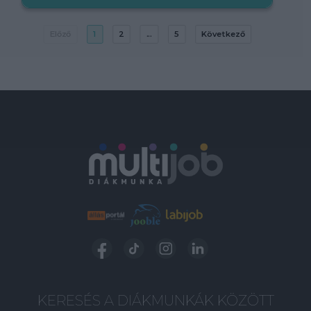
Előző
1
2
...
5
Következő
KERESÉS A DIÁKMUNKÁK KÖZÖTT