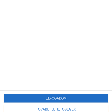
Budapest XI. kerület
18 év alatt nem végezhető
2.500,-Ft/óra
ÜZEMI KISEGÍTŐ
Seregélyes
ELFOGADOM
18 év alatt nem végezhető
TOVÁBBI LEHETŐSÉGEK