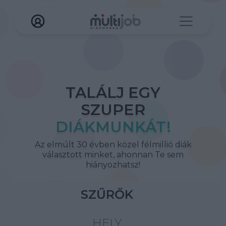
TALÁLJ EGY
SZUPER
DIÁKMUNKÁT!
Az elmúlt 30 évben közel félmillió diák
választott minket, ahonnan Te sem
hiányozhatsz!
SZŰRŐK
HELY