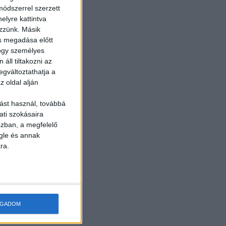
ódszerrel szerzett
elyre kattintva
ezzünk. Másik
ás megadása előtt
hogy személyes
áll tiltakozni az
egváltoztathatja a
z oldal alján
ást használ, továbbá
ati szokásaira
szban, a megfelelő
gle és annak
ra.
OGADOM