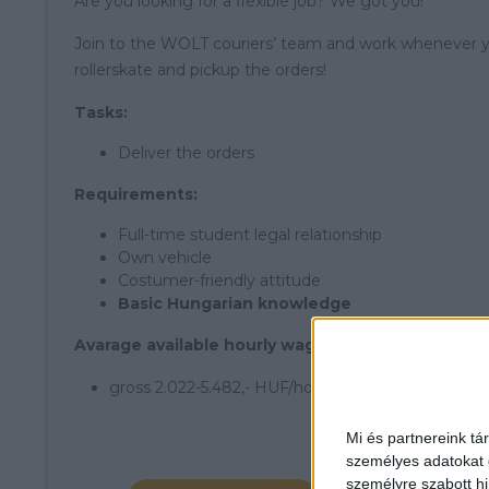
Are you looking for a flexible job? We got you!
Join to the WOLT couriers’ team and work whenever y
rollerskate and pickup the orders!
Tasks:
Deliver the orders
Requirements:
Full-time student legal relationship
Own vehicle
Costumer-friendly attitude
Basic Hungarian knowledge
Avarage available hourly wage:
gross 2.022-5.482,- HUF/hour (informative)
Mi és partnereink tá
személyes adatokat d
személyre szabott h