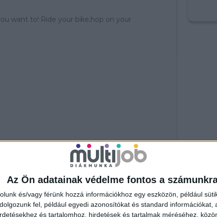
ou want to! Ride your bike,hop on your
Az Ön adatainak védelme fontos a számunkr
rolunk és/vagy férünk hozzá információkhoz egy eszközön, például süti
olgozunk fel, például egyedi azonosítókat és standard információkat,
irdetésekhez és tartalomhoz, hirdetések és tartalmak méréséhez, kö