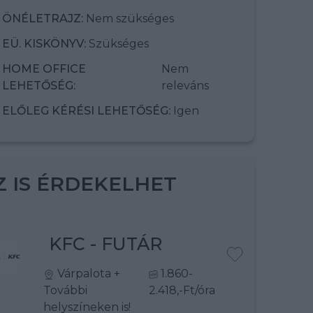
ÖNÉLETRAJZ:
Nem szükséges
EÜ. KISKÖNYV:
Szükséges
HOME OFFICE
Nem
LEHETŐSÉG:
releváns
ELŐLEG KÉRÉSI LEHETŐSÉG:
Igen
Z IS ÉRDEKELHET
KFC - FUTÁR
Várpalota
+
1.860-
További
2.418,-Ft/óra
helyszíneken is!