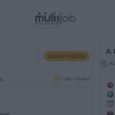
A 
JELENTKEZÉS
AL
...
1.856,- Ft/órától
ltad!