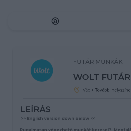
FUTÁR MUNKÁK
WOLT FUTÁR
Vác
+
További helyszínek
LEÍRÁS
>> English version down below <<
Rugalmasan végezhető munkát keresel? Megtalá