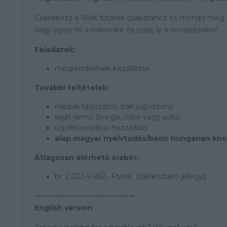
Csatlakozz a Wolt futárok csapatához és mondd meg Te
vagy ugorj fel a rolleredre és csapj le a rendelésekre!
Feladatok:
megrendelések kiszállítása
További feltételek:
nappali tagozatos diák jogviszony
saját jármű (bringa, roller vagy autó)
ügyfélcentrikus hozzáállás
alap magyar nyelvtudás/basic hungarian kn
Átlagosan elérhető órabér:
br. 2.022-5.482,- Ft/óra (tájékoztató jellegű)
---------------------------------
English version