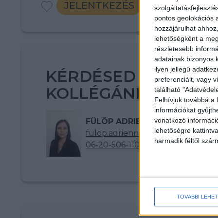
JELENTKEZÉS
szolgáltatásfejleszté
pontos geolokációs a
hozzájárulhat ahhoz,
lehetőségként a megf
részletesebb informác
adatainak bizonyos k
ilyen jellegű adatke
KÉRDÉSED VAN? KE
preferenciáit, vagy v
KOLLÉGÁNKAT!
található "Adatvéde
Felhívjuk továbbá a 
információkat gyűjth
vonatkozó információ
FÜLÖP ADRIENN
lehetőségre kattint
fulop.adrienn@multijob.hu
harmadik féltől szár
06-20-506-1100
TOVÁBBI LEHE