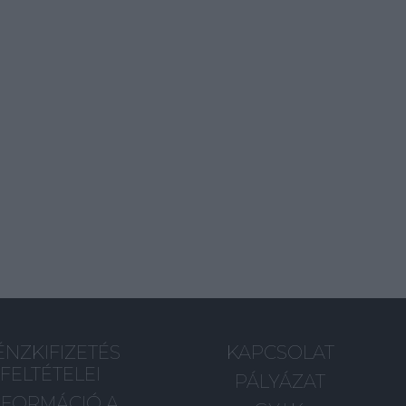
ÉNZKIFIZETÉS
KAPCSOLAT
FELTÉTELEI
PÁLYÁZAT
NFORMÁCIÓ A