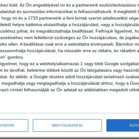
shez küld.
Az Ön engedélyével mi és a partnereink eszközleolvasásos m
datokat és azonosítási információkat is felhasználhatunk. A megfelelő h
 hogy mi és a 1733 partnereink a fent leírtak szerint adatkezelést vég
elelő helyre kattintva elutasíthatja a hozzájárulást, vagy a hozzájárul
iókhoz juthat, és megváltoztathatja beállításait.
Felhívjuk figyelmét, 
ezeléséhez nem feltétlenül szükséges az Ön hozzájárulása, de jogában 
zelés ellen. A beállításai csak erre a weboldalra érvényesek. Bármikor m
RESD
isszavonhatja hozzájárulását, ha visszatér erre az oldalra, és rákattint a
lem" gombra.
figyelmet, hogy ez a webhely/alkalmazás 1 vagy több Google szolgáltat
et és tárolhat, beleértve többek között az Ön látogatására vagy használ
kat. Az alábbi, a Google részére adott hozzájárulást tartalmazó szaka
va megadhatja vagy megtagadhatja a hozzájárulását ahhoz, hogy a Goo
mazó címkéi felhasználják az Ön adatait az alábbiakban megadott célok
TŐSÉGEK
NEM FOGADOM EL
ELF