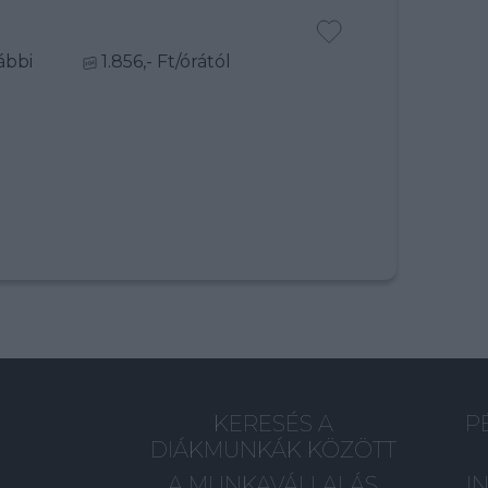
R
ábbi
1.856,- Ft/órától
KERESÉS A
P
DIÁKMUNKÁK KÖZÖTT
A MUNKAVÁLLALÁS
I