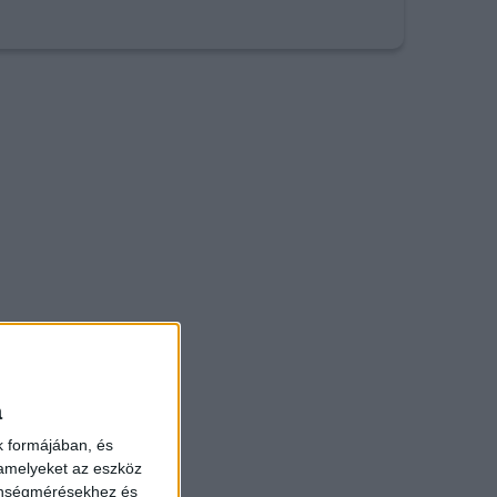
a
k formájában, és
 amelyeket az eszköz
zönségmérésekhez és