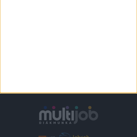
KFC - FUTÁR
Várpalota
+
1.860-2.418,-Ft/
További helyszíneken
óra
is!