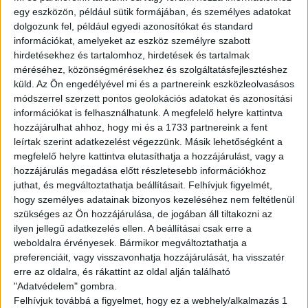
---------------------------------
egy eszközön, például sütik formájában, és személyes adatokat
English version
dolgozunk fel, például egyedi azonosítókat és standard
információkat, amelyeket az eszköz személyre szabott
Are you looking for a flexible job? We got you!
hirdetésekhez és tartalomhoz, hirdetések és tartalmak
méréséhez, közönségmérésekhez és szolgáltatásfejlesztéshez
Join to the WOLT couriers’ team and work whenever
küld.
Az Ön engedélyével mi és a partnereink eszközleolvasásos
you want to! Ride your bike,hop on your rollerskate and
módszerrel szerzett pontos geolokációs adatokat és azonosítási
pickup the orders!
információkat is felhasználhatunk. A megfelelő helyre kattintva
hozzájárulhat ahhoz, hogy mi és a 1733 partnereink a fent
Tasks:
leírtak szerint adatkezelést végezzünk. Másik lehetőségként a
megfelelő helyre kattintva elutasíthatja a hozzájárulást, vagy a
Deliver the orders
hozzájárulás megadása előtt részletesebb információkhoz
juthat, és megváltoztathatja beállításait.
Felhívjuk figyelmét,
Requirements:
hogy személyes adatainak bizonyos kezeléséhez nem feltétlenül
Full-time student legal relationship
szükséges az Ön hozzájárulása, de jogában áll tiltakozni az
Own vehicle
ilyen jellegű adatkezelés ellen. A beállításai csak erre a
Costumer-friendly attitude
weboldalra érvényesek. Bármikor megváltoztathatja a
Basic Hungarian knowledge
preferenciáit, vagy visszavonhatja hozzájárulását, ha visszatér
erre az oldalra, és rákattint az oldal alján található
Avarage available hourly wage:
"Adatvédelem" gombra.
Felhívjuk továbbá a figyelmet, hogy ez a webhely/alkalmazás 1