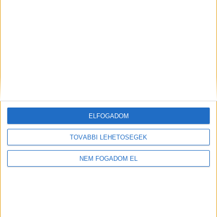
WOLT FUTÁR
Balatonfüred
+
1.856,- Ft/
További
órától
helyszíneken is!
ELFOGADOM
TOVÁBBIAK
TOVÁBBI LEHETŐSÉGEK
NEM FOGADOM EL
A MUNKA FELTÉTELEI