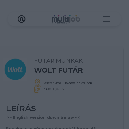
FUTÁR MUNKÁK
WOLT FUTÁR
Veresegyház
+
További helyszínek...
1.856- Ft/órától
LEÍRÁS
>> English version down below <<
Rugalmasan végezhető munkát keresel?