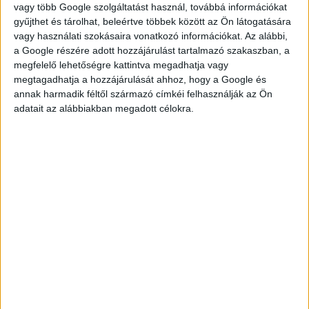
gross 2.022-5.482,- HUF/hour (informative)
vagy több Google szolgáltatást használ, továbbá információkat
gyűjthet és tárolhat, beleértve többek között az Ön látogatására
vagy használati szokásaira vonatkozó információkat. Az alábbi,
a Google részére adott hozzájárulást tartalmazó szakaszban, a
megfelelő lehetőségre kattintva megadhatja vagy
JELENTKEZÉS
megtagadhatja a hozzájárulását ahhoz, hogy a Google és
annak harmadik féltől származó címkéi felhasználják az Ön
adatait az alábbiakban megadott célokra.
KÉRDÉSED VAN?
KERESD
KOLLÉGÁNKAT!
FÜLÖP ADRIENN
fulop.adrienn@multijob.hu
06-20-506-1100